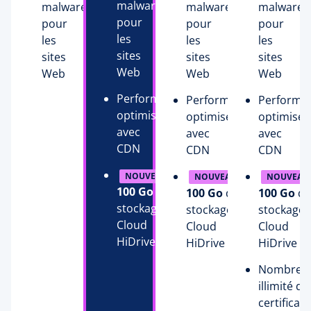
malware
malware
malware
malware
pour
pour
pour
pour
les
les
les
les
sites
sites
sites
sites
Web
Web
Web
Web
Performance
Performance
Performa
optimisée
optimisée
optimisée
avec
avec
avec
CDN
CDN
CDN
NOUVEAU
NOUVEAU
NOUVEAU
100 Go
de
100 Go
de
100 Go
de
stockage
stockage
stockage
Cloud
Cloud
Cloud
HiDrive
HiDrive
HiDrive
Nombre
illimité de
certificats