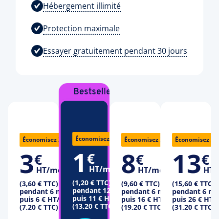
Hébergement illimité
Protection maximale
Essayer gratuitement pendant 30 jours
Bestseller
12 €
7 €
18 €
Économisez 92%
Économisez 36%
Économisez 33%
Économisez 3
1
3
8
13
€
€
€
€
HT/mois
HT/mois
HT/mois
HT/
(1,20 € TTC)
(3,60 € TTC)
(9,60 € TTC)
(15,60 € TTC)
pendant 12 mois
pendant 6 mois
pendant 6 mois
pendant 6 mo
puis
11 €
HT/mois
puis
6 €
HT/mois
puis
16 €
HT/mois
puis
26 €
HT/
(13,20 € TTC)
(7,20 € TTC)
(19,20 € TTC)
(31,20 € TTC)