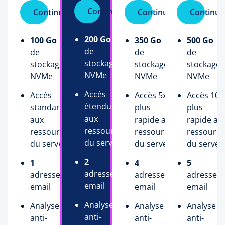
Continuer
Continuer
Continuer
Continue
200 Go
100 Go
350 Go
500 Go
de
de
de
de
stockage
stockage
stockage
stockage
NVMe
NVMe
NVMe
NVMe
Accès
Accès
Accès 5x
Accès 10x
étendu
standard
plus
plus
aux
aux
rapide aux
rapide au
ressources
ressources
ressources
ressource
du serveur
du serveur
du serveur
du serveu
2
1
4
5
adresses
adresse
adresses
adresses
email
email
email
email
Analyse
Analyse
Analyse
Analyse
anti-
anti-
anti-
anti-