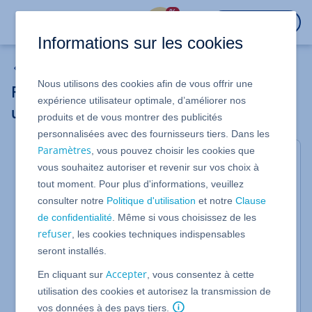
%
CONNEXION
Informations sur les cookies
Certificats SSL gérés par IONOS
Nous utilisons des cookies afin de vous offrir une
Réémettre un certificat SSL / Révoquer
expérience utilisateur optimale, d’améliorer nos
un ancien certificat SSL
produits et de vous montrer des publicités
personnalisées avec des fournisseurs tiers. Dans les
Paramètres
, vous pouvez choisir les cookies que
Nous vous montrons ici comment réémettre un
vous souhaitez autoriser et revenir sur vos choix à
certificat SSL et ensuite révoquer l'ancien certificat.
tout moment. Pour plus d'informations, veuillez
La réémission manuelle du certificat peut être utile
consulter notre
Politique d'utilisation
et notre
Clause
ou nécessaire dans les cas suivants :
de confidentialité
. Même si vous choisissez de les
refuser
, les cookies techniques indispensables
Pour passer l'algorithme de chiffrement ou
seront installés.
le niveau de chiffrement du certificat SSL à
la solution la plus récente.
Accepter
En cliquant sur
, vous consentez à cette
La clé privée d'un
certificat SSL géré par
utilisation des cookies et autorisez la transmission de
vous-même
a été perdue.
vos données à des pays tiers.