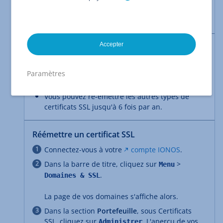
La clé privée d'un
certificat SSL géré par
vous-même
a été compromise.
Accepter
Remarques
Les certificats gratuits SSL Starter Wildcard
peuvent être réémis aussi souvent que vous
Paramètres
le souhaitez.
Vous pouvez ré-émettre les autres types de
certificats SSL jusqu'à 6 fois par an.
Réémettre un certificat SSL
Connectez-vous à votre
compte IONOS
.
Dans la barre de titre, cliquez sur
>
Menu
.
Domaines & SSL
La page de vos domaines s'affiche alors.
Dans la section
Portefeuille
, sous Certificats
SSL, cliquez sur
. L'aperçu de vos
Administrer