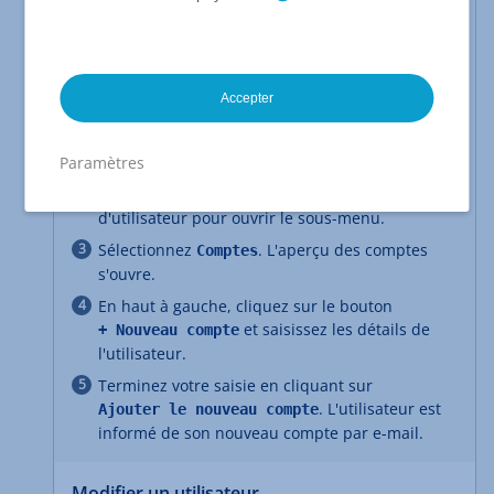
Créer un utilisateur
Voici comment créer un nouvel utilisateur dans
Nextcloud Workspace:
Accepter
Connectez-vous
à Nextcloud Workspace.
Dans la barre de menu supérieure, cliquez sur l'
Paramètres
avec votre photo
icône en forme de cercle
de profil ou la première lettre de votre nom
d'utilisateur pour ouvrir le sous-menu.
Sélectionnez
. L'aperçu des comptes
Comptes
s'ouvre.
En haut à gauche, cliquez sur le bouton
et saisissez les détails de
+ Nouveau compte
l'utilisateur.
Terminez votre saisie en cliquant sur
. L'utilisateur est
Ajouter le nouveau compte
informé de son nouveau compte par e-mail.
Modifier un utilisateur