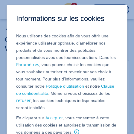
%
CONNEXION
Informations sur les cookies
Stockage Cloud
Nous utilisons des cookies afin de vous offrir une
Gérer les utilisateurs dans Nextcloud
expérience utilisateur optimale, d’améliorer nos
Workspace
produits et de vous montrer des publicités
personnalisées avec des fournisseurs tiers. Dans les
Paramètres
, vous pouvez choisir les cookies que
Valable pour Nextcloud Workspace.
vous souhaitez autoriser et revenir sur vos choix à
Nextcloud Workspace est conçu pour être utilisé
tout moment. Pour plus d'informations, veuillez
par plusieurs utilisateurs. Cet article vous explique
consulter notre
Politique d'utilisation
et notre
Clause
comment gérer vos utilisateurs.
de confidentialité
. Même si vous choisissez de les
refuser
, les cookies techniques indispensables
Condition préalable
seront installés.
Vous êtes connecté(e) à Nextcloud
Accepter
En cliquant sur
, vous consentez à cette
Workspace en tant qu'administrateur.
utilisation des cookies et autorisez la transmission de
vos données à des pays tiers.