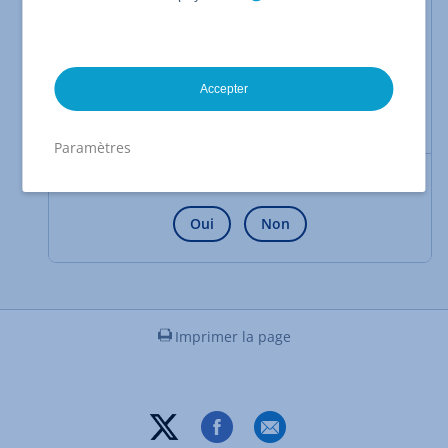
suivants :
Clients de bureau pour
Windows, MacOS
et Linux
Accepter
Application pour
Android
Application pour
iOS
Paramètres
Cette information vous a-t-elle été utile ?
Oui
Non
Imprimer la page