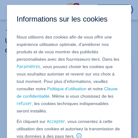
%
CONNEXION
Informations sur les cookies
Stockage Cloud
Nous utilisons des cookies afin de vous offrir une
Utiliser Nextcloud Workspace sur
expérience utilisateur optimale, d’améliorer nos
ordinateur et téléphone mobile
produits et de vous montrer des publicités
personnalisées avec des fournisseurs tiers. Dans les
Paramètres
, vous pouvez choisir les cookies que
Valable pour Nextcloud Workspace.
vous souhaitez autoriser et revenir sur vos choix à
Outre l'utilisation indépendante de l'appareil via un
tout moment. Pour plus d'informations, veuillez
navigateur Internet, Nextcloud Workspace peut
consulter notre
Politique d'utilisation
et notre
Clause
également être utilisé via des applications sur tous
de confidentialité
. Même si vous choisissez de les
les terminaux courants. Cet article vous informe sur
refuser
, les cookies techniques indispensables
les sources d'utilisation.
seront installés.
Télécharger des applications
Accepter
En cliquant sur
, vous consentez à cette
utilisation des cookies et autorisez la transmission de
Les clients, ou applications, Nextcloud Workspace
sont disponibles pour les systèmes d'exploitation
vos données à des pays tiers.