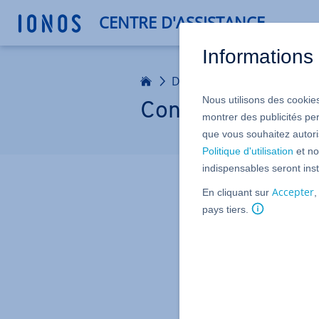
CENTRE D'ASSISTANCE
Informations 
Accueil
Domaines
Utiliser un d
Nous utilisons des cookies
Connecter un dom
montrer des publicités pe
que vous souhaitez autoris
Politique d'utilisation
et no
indispensables seront inst
Rendez la p
Accepter
En cliquant sur
,
IONOS : en un
pays tiers.
tous les
Sélectionner un d
IONOS