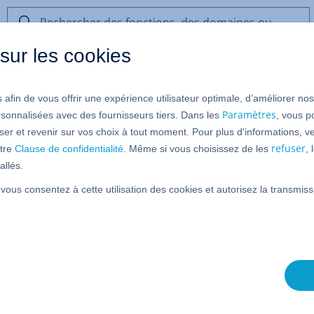
Rechercher
des
sur les cookies
fonctions,
des
omaine
domaines
 afin de vous offrir une expérience utilisateur optimale, d’améliorer no
ou
aine à Etsy
de
Paramètres
rsonnalisées avec des fournisseurs tiers. Dans les
, vous p
l’aide
er et revenir sur vos choix à tout moment. Pour plus d'informations, ve
refuser
tre
Clause de confidentialité
. Même si vous choisissez de les
,
allés.
age de votre boutique Etsy accessible via votre domaine enr
 vous consentez à cette utilisation des cookies et autorisez la transmi
 seul clic, notre assistant de configuration prend en charge
 paramètres requis et crée automatiquement la connexion p
omaine enregistré chez