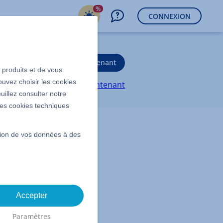
%
CONNEXION
Démarrer maintenant
s produits et de vous
ouvez choisir les cookies
Devenez client dès maintenant
uillez consulter notre
 les cookies techniques
egistré chez
ssion de vos données à des
 le réglage de
our vous.
Accepter
Paramètres