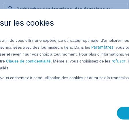
Rechercher
des
sur les cookies
fonctions,
des
domaines
 afin de vous offrir une expérience utilisateur optimale, d’améliorer no
ou
de
Paramètres
rsonnalisées avec des fournisseurs tiers. Dans les
, vous p
l’aide
er et revenir sur vos choix à tout moment. Pour plus d'informations, ve
refuser
tre
Clause de confidentialité
. Même si vous choisissez de les
,
allés.
z IONOS a automatiquement l'enregistrement
CNAME
 vous consentez à cette utilisation des cookies et autorisez la transmi
fo
)
. Cet enregistrement
DNS
fournit un mécanisme qui
 électronique dans un programme de courrier
Outlook, uniquement en entrant l'adresse électronique
es programmes de messagerie est simplifié grâce à
scover
, ce qui permet d'améliorer considérablement
'avez pas besoin d'entrer un nom de serveur de
t, car ces informations sont automatiquement