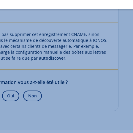
t CNAME a
utodiscover
. Aucune installation manuelle
pas supprimer cet enregistrement CNAME, sinon
us le mécanisme de découverte automatique à IONOS.
avec certains clients de messagerie. Par exemple,
rge la configuration manuelle des boîtes aux lettres
eut se faire que par
autodiscover
.
mation vous a-t-elle été utile ?
Oui
Non