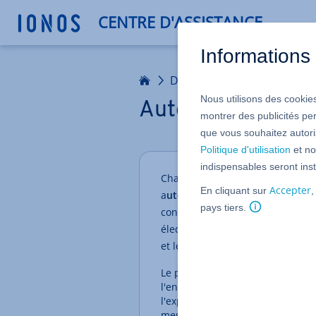
CENTRE D'ASSISTANCE
Informations 
Accueil
Domaines
Nous utilisons des cookies
Autodiscover
montrer des publicités pe
que vous souhaitez autoris
Politique d'utilisation
et no
indispensables seront inst
Chaque domaine enregistré che
Accepter
En cliquant sur
,
a
utodiscover (
adsredir.1and1.in
pays tiers.
configure une boîte aux lettres
électronique, tel que Microsoft 
et le mot de passe.
Le processus de configuration d
l'enregistrement CNAME
autodi
l'expérience utilisateur. Vous n
messagerie ou un numéro de por