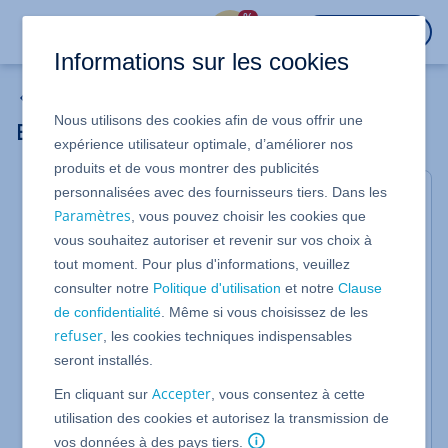
%
CONNEXION
Informations sur les cookies
Domaines
Nous utilisons des cookies afin de vous offrir une
Enregistrement TXT
expérience utilisateur optimale, d’améliorer nos
produits et de vous montrer des publicités
personnalisées avec des fournisseurs tiers. Dans les
Grâce à un enregistrement TXT, vous pouvez
Paramètres
, vous pouvez choisir les cookies que
indiquer des informations supplémentaires
vous souhaitez autoriser et revenir sur vos choix à
concernant votre domaine, ainsi que des
tout moment. Pour plus d'informations, veuillez
remarques pour les serveurs qui gèrent des emails.
consulter notre
Politique d'utilisation
et notre
Clause
L'enregistrement TXT est un enregistrement SPF. Le
de confidentialité
. Même si vous choisissez de les
Sender Policy Framework (SPF) est un procédé qui
refuser
, les cookies techniques indispensables
vise à empêcher la falsification de l'adresse de
seront installés.
l'expéditeur d'un email. Cela permet, par exemple,
d'empêcher les spammeurs de contourner les
Accepter
En cliquant sur
, vous consentez à cette
filtres anti-spam en se faisant passer pour un
utilisation des cookies et autorisez la transmission de
expéditeur de confiance. Cet enregistrement SPF
vos données à des pays tiers.
définit au moyen de quelles adresses IP et de quels