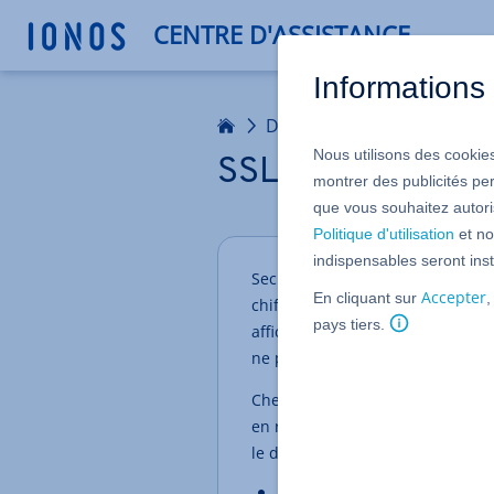
CENTRE D'ASSISTANCE
Informations 
Accueil
Domaines
Nous utilisons des cookies
SSL
montrer des publicités pe
que vous souhaitez autoris
Politique d'utilisation
et no
indispensables seront inst
Secure Sockets Layer (SSL) est 
Accepter
En cliquant sur
,
chiffrée sur Internet. Si votre na
pays tiers.
affichée commence par « https ».
ne puissent pas être consultées 
Chez IONOS, vous pouvez voir fa
en regardant dans la vue d'ens
le domaine en question :
Si le symbole de cadenas est 