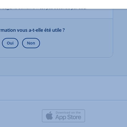
 rouge, le domaine n'est pas sécurisé par SSL.
mation vous a-t-elle été utile ?
Oui
Non