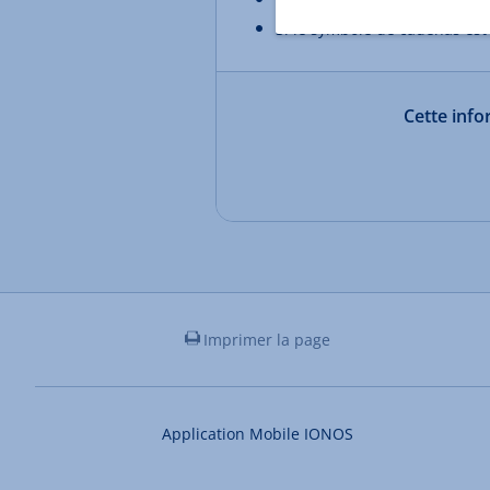
Si le symbole de cadenas est
Cette infor
Imprimer la page
Application Mobile IONOS