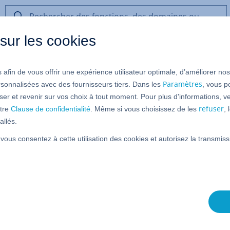
Rechercher
des
sur les cookies
fonctions,
des
domaines
 afin de vous offrir une expérience utilisateur optimale, d’améliorer no
ou
de
Paramètres
rsonnalisées avec des fournisseurs tiers. Dans les
, vous p
l’aide
er et revenir sur vos choix à tout moment. Pour plus d'informations, ve
refuser
tre
Clause de confidentialité
. Même si vous choisissez de les
,
allés.
un protocole de sécurité permettant une communication
 vous consentez à cette utilisation des cookies et autorisez la transmi
vigateur utilise le protocole SSL, l'adresse Internet
 SSL identifie la page Web et garantit que vos données
ou modifiées par des tiers lors de leur transmission.
cilement si votre domaine est sécurisé par SSL ou non
emble de vos domaines le symbole de cadenas devant
vert, le domaine est sécurisé par SSL