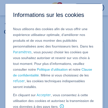
%
CONNEXION
Informations sur les cookies
Mes emails
Nous utilisons des cookies afin de vous offrir une
Créer une politique de conservation
expérience utilisateur optimale, d’améliorer nos
produits et de vous montrer des publicités
personnalisées avec des fournisseurs tiers. Dans les
Pour Archivage d'emails
Paramètres
, vous pouvez choisir les cookies que
Cet article explique comment créer une nouvelle
vous souhaitez autoriser et revenir sur vos choix à
politique de conservation dans Archivage d'emails.
tout moment. Pour plus d'informations, veuillez
Cela est nécessaire, par exemple, pour définir des
paramètres spécifiques qui ne s'appliquent qu'à
consulter notre
Politique d'utilisation
et notre
Clause
certaines boîtes aux lettres électroniques.
de confidentialité
. Même si vous choisissez de les
refuser
, les cookies techniques indispensables
Pour créer une politique de conservation, procédez
comme suit :
seront installés.
Connectez-vous à votre
Accepter
compte IONOS
.
En cliquant sur
, vous consentez à cette
utilisation des cookies et autorisez la transmission de
Cliquez dans la navigation principale en haut à
gauche sur
Menu
puis sur
Email
.
vos données à des pays tiers.