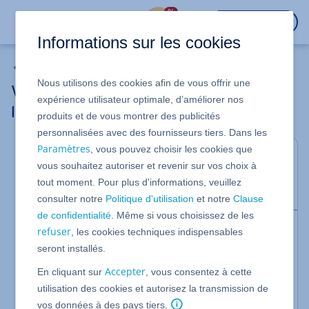
%
CONNEXION
Informations sur les cookies
Mes emails
Nous utilisons des cookies afin de vous offrir une
Vérifier et modifier l'adresse de
expérience utilisateur optimale, d’améliorer nos
l'expéditeur dans Outlook 2016/2019
produits et de vous montrer des publicités
personnalisées avec des fournisseurs tiers. Dans les
Paramètres
, vous pouvez choisir les cookies que
Dans cet article, nous vous montrons comment
vous souhaitez autoriser et revenir sur vos choix à
vérifier et modifier l'adresse de l'expéditeur dans
tout moment. Pour plus d'informations, veuillez
Microsoft Outlook 2016 et Microsoft Outlook 2019.
consulter notre
Politique d'utilisation
et notre
Clause
de confidentialité
. Même si vous choisissez de les
Remarque
refuser
, les cookies techniques indispensables
Afin d'augmenter la sécurité pour nos clients, nous
seront installés.
désactiverons à partir du
29/01/2024
sur nos
Accepter
En cliquant sur
, vous consentez à cette
serveurs de messagerie l'envoi avec des adresses
d'expéditeur alternatives ou vides. Après cette date,
utilisation des cookies et autorisez la transmission de
les e-mails ne pourront plus être envoyés que si
vos données à des pays tiers.