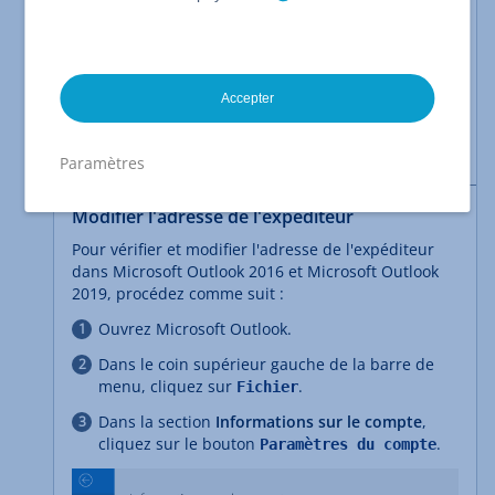
l'adresse de l'expéditeur a le même domaine que
celui de la boîte e-mail utilisée.
Vous trouverez des détails et ce à quoi vous devez
faire attention lors de vos réglages dans l'article du
Accepter
Centre d'Assistance :
Changement important
pour l'envoi d'e-mails avec une adresse
d'expéditeur différente
Paramètres
Modifier l'adresse de l'expéditeur
Pour vérifier et modifier l'adresse de l'expéditeur
dans Microsoft Outlook 2016 et Microsoft Outlook
2019, procédez comme suit :
Ouvrez Microsoft Outlook.
Dans le coin supérieur gauche de la barre de
menu, cliquez sur
.
Fichier
Dans la section
Informations sur le compte
,
cliquez sur le bouton
.
Paramètres du compte