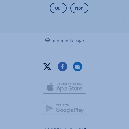
Oui
Non
Imprimer la page
1&1 IONOS SARL
• 2026