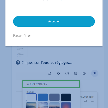
chacun de vos comptes e-mail.
Connectez-vous à
Webmail
.
Accepter
Cliquez en haut à droite de la navigation
principale sur le
symbole de la roue dentée
.
Paramètres
Cliquez sur
Tous les réglages…
.