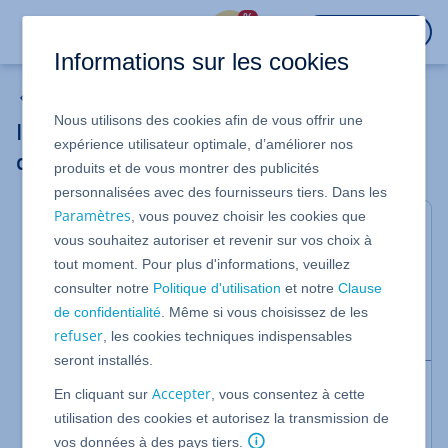
%
CONNEXION
Informations sur les cookies
Mes emails
Nous utilisons des cookies afin de vous offrir une
Inclure d'autres comptes de messagerie
expérience utilisateur optimale, d’améliorer nos
dans un compte Email Pro
produits et de vous montrer des publicités
personnalisées avec des fournisseurs tiers. Dans les
Paramètres
, vous pouvez choisir les cookies que
Pour Email Pro
vous souhaitez autoriser et revenir sur vos choix à
Vous pouvez accéder à vos autres comptes e-mail
tout moment. Pour plus d'informations, veuillez
venant de prestataires externes ou bien
consulter notre
Politique d'utilisation
et notre
Clause
simplement à vos autres adresses POP/IMAP de
de confidentialité
. Même si vous choisissez de les
IONOS avec votre compte Email Pro.
refuser
, les cookies techniques indispensables
seront installés.
Avec cette fonction de Email Pro, vous pouvez
Accepter
En cliquant sur
, vous consentez à cette
consulter et gérer tous vos comptes e-mail, par
utilisation des cookies et autorisez la transmission de
exemple de Gmail ou Thunderbird, depuis un seul
vos données à des pays tiers.
compte. Vous n'avez plus à accéder séparément à