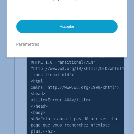
Vous avez d'abord besoin de votre page d'erreur,
qui remplacera plus tard la page d'erreur standard.
Instructions pas-à-pas
Accepter
Créez un fichier nommé
error_404.html
et collez
le contenu suivant dans le fichier :
Paramètres
<?xml version="1.0" ?>
<!DOCTYPE html PUBLIC "-//W3C//DTD
XHTML 1.0 Transitional//EN"
"http://www.w3.org/TR/xhtml1/DTD/xhtml1-
transitional.dtd">
<html
xmlns="http://www.w3.org/1999/xhtml">
<head>
<title>Erreur 404</title>
</head>
<body>
<h3>Cela n'aurait pas dû arriver. La
page que vous recherchez n'existe
plus.</h3>