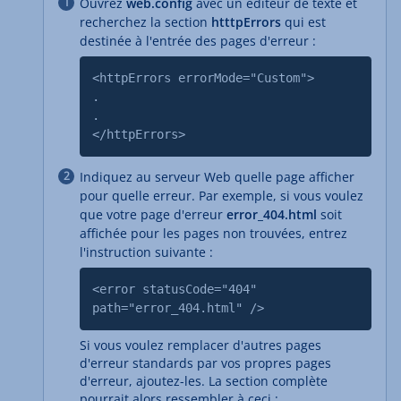
Ouvrez
web.config
avec un éditeur de texte et
recherchez la section
htttpErrors
qui est
destinée à l'entrée des pages d'erreur :
<httpErrors errorMode="Custom">
.
.
</httpErrors>
Indiquez au serveur Web quelle page afficher
pour quelle erreur. Par exemple, si vous voulez
que votre page d'erreur
error_404.html
soit
affichée pour les pages non trouvées, entrez
l'instruction suivante :
<error statusCode="404"
path="error_404.html" />
Si vous voulez remplacer d'autres pages
d'erreur standards par vos propres pages
d'erreur, ajoutez-les. La section complète
pourrait alors ressembler à ceci :