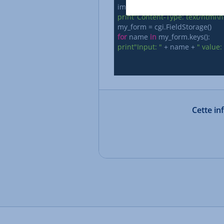
print
"Content-Type: text/html\n
for
 name 
in
print
"Input: "
 + name + 
" value: 
Cette in