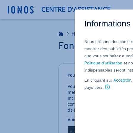
CENTRE D'ASSISTANCE
Informations 
Accueil
Hébergement
Autres la
Nous utilisons des cookies
Fonction pour con
montrer des publicités pe
que vous souhaitez autoris
Politique d'utilisation
et no
indispensables seront inst
Pour les offres Hébergement Li
Accepter
En cliquant sur
,
Vous voulez lire les données qui
pays tiers.
méthodes POST ou GET ?
Incluez le module
CGI
dans le scr
compris la fonction
cgi.FieldStor
de Dictionary (appelé 'hash' dans
Voici un exemple de code :
#!/usr/bin/python