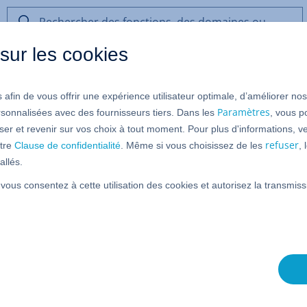
Rechercher
des
sur les cookies
fonctions,
des
ngages de script et de programmation
domaines
 afin de vous offrir une expérience utilisateur optimale, d’améliorer no
ou
sulter et lire des données de f
de
Paramètres
rsonnalisées avec des fournisseurs tiers. Dans les
, vous p
l’aide
er et revenir sur vos choix à tout moment. Pour plus d'informations, ve
refuser
tre
Clause de confidentialité
. Même si vous choisissez de les
,
allés.
nux et Serveur Dédié Managed
 vous consentez à cette utilisation des cookies et autorisez la transmi
 ont été transférées avec un formulaire HTML à l'aide des
ipt. Il contient toutes les fonctions CGI importantes, y
age()
, qui retourne les données du formulaire sous forme
 Perl et PHP).