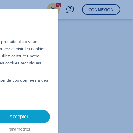
%
CONNEXION
s produits et de vous
ormulaire
ouvez choisir les cookies
uillez consulter notre
 les cookies techniques
ssion de vos données à des
Accepter
Paramètres