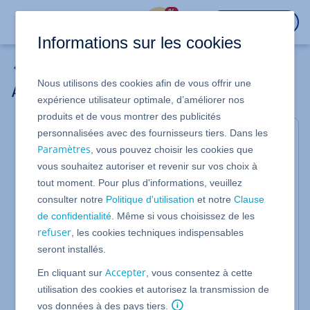
%
CONNEXION
Informations sur les cookies
Solutions de sauvegarde
Nous utilisons des cookies afin de vous offrir une
Activer un pack de sauvegarde
expérience utilisateur optimale, d’améliorer nos
produits et de vous montrer des publicités
personnalisées avec des fournisseurs tiers. Dans les
Si vous n'avez pas encore configuré de pack de
Paramètres
, vous pouvez choisir les cookies que
sauvegarde, vous devez l'activer pour créer et gérer
vous souhaitez autoriser et revenir sur vos choix à
les sauvegardes de vos serveurs. L'espace de
tout moment. Pour plus d'informations, veuillez
stockage que vos sauvegardes utilisent au total est
consulter notre
Politique d'utilisation
et notre
Clause
comptabilisé de manière centralisée dans votre
de confidentialité
. Même si vous choisissez de les
pack de sauvegarde. Vous pouvez configurer vos
refuser
, les cookies techniques indispensables
sauvegardes individuellement via la console de
seront installés.
sauvegarde, qui est configurée séparément pour
chaque centre de calcul.
Accepter
En cliquant sur
, vous consentez à cette
utilisation des cookies et autorisez la transmission de
La vidéo est mise à disposition par le portail vidéo
vos données à des pays tiers.