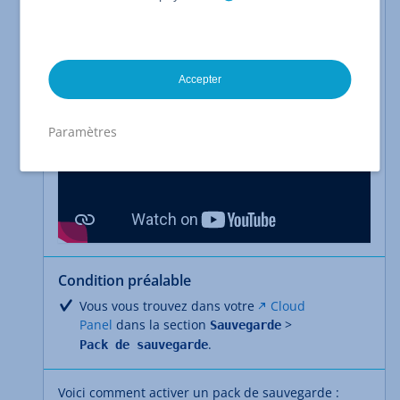
Youtube. Pour plus d'informations :
https://www.youtube.com/intl/ALL_fr/howyoutubew
orks/our-commitments/protecting-user-data
.
Accepter
Paramètres
Condition préalable
Vous vous trouvez dans votre
Cloud
Panel
dans la section
>
Sauvegarde
.
Pack de sauvegarde
Voici comment activer un pack de sauvegarde :