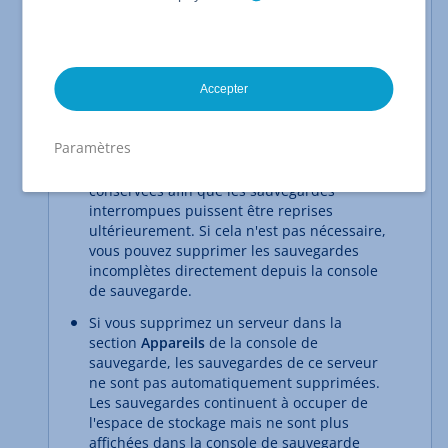
libéré. Au lieu de cela, elles sont marquées
comme "libres" et seront remplacées par les
sauvegardes suivantes du plan de
sauvegarde.
Accepter
Les sauvegardes incomplètes peuvent
occuper de l'espace mais ne sont pas
Paramètres
affichées dans la console de sauvegarde.
Ces sauvegardes incomplètes sont
conservées afin que les sauvegardes
interrompues puissent être reprises
ultérieurement. Si cela n'est pas nécessaire,
vous pouvez supprimer les sauvegardes
incomplètes directement depuis la console
de sauvegarde.
Si vous supprimez un serveur dans la
section
Appareils
de la console de
sauvegarde, les sauvegardes de ce serveur
ne sont pas automatiquement supprimées.
Les sauvegardes continuent à occuper de
l'espace de stockage mais ne sont plus
affichées dans la console de sauvegarde