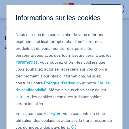
%
CONNEXION
Informations sur les cookies
Solutions de sauvegarde
Nous utilisons des cookies afin de vous offrir une
L'espace de stockage occupé n'est pas
expérience utilisateur optimale, d’améliorer nos
affiché correctement
produits et de vous montrer des publicités
personnalisées avec des fournisseurs tiers. Dans les
Paramètres
, vous pouvez choisir les cookies que
Si vous supprimez des sauvegardes et que l'espace
vous souhaitez autoriser et revenir sur vos choix à
de stockage occupé ne s'affiche pas correctement
tout moment. Pour plus d'informations, veuillez
par la suite, cela peut être dû aux causes suivantes
consulter notre
Politique d'utilisation
et notre
Clause
:
de confidentialité
. Même si vous choisissez de les
Le calcul de l'espace occupé est différé si
refuser
, les cookies techniques indispensables
bien que l'espace mémoire ne s'affiche
seront installés.
correctement qu'après quelques heures.
Accepter
En cliquant sur
, vous consentez à cette
Si vous supprimez des sauvegardes
utilisation des cookies et autorisez la transmission de
individuelles ("Recovery Points") d'une
vos données à des pays tiers.
archive, l'espace concerné ne sera pas