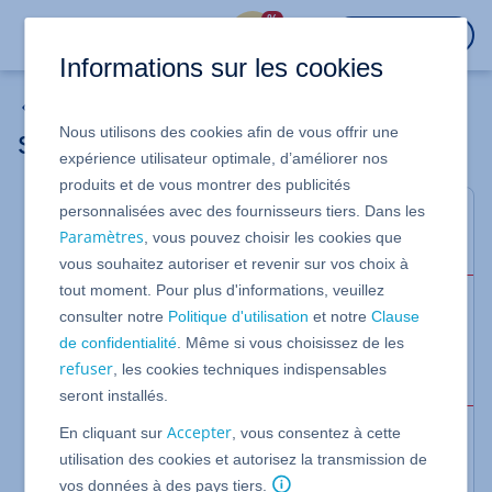
%
CONNEXION
Informations sur les cookies
Solutions de sauvegarde
Nous utilisons des cookies afin de vous offrir une
Supprimer un pack de sauvegarde
expérience utilisateur optimale, d’améliorer nos
produits et de vous montrer des publicités
personnalisées avec des fournisseurs tiers. Dans les
Cet article explique comment supprimer un pack de
Paramètres
, vous pouvez choisir les cookies que
sauvegarde.
vous souhaitez autoriser et revenir sur vos choix à
tout moment. Pour plus d'informations, veuillez
Attention
consulter notre
Politique d'utilisation
et notre
Clause
Si vous supprimez un pack de sauvegarde, toutes
de confidentialité
. Même si vous choisissez de les
les sauvegardes de ce pack seront irrévocablement
refuser
, les cookies techniques indispensables
supprimées.
seront installés.
Accepter
En cliquant sur
, vous consentez à cette
Rendez-vous dans la section
>
Sauvegarde
utilisation des cookies et autorisez la transmission de
de votre Cloud Panel.
Pack de sauvegarde
vos données à des pays tiers.