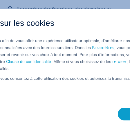
Rechercher
des
sur les cookies
fonctions,
des
et Cloud
VPS Linux et VPS Windows (à partir du 16/05/202
domaines
 afin de vous offrir une expérience utilisateur optimale, d’améliorer no
ou
VPS Windows et VPS Linux)
de
Paramètres
rsonnalisées avec des fournisseurs tiers. Dans les
, vous p
l’aide
er et revenir sur vos choix à tout moment. Pour plus d'informations, ve
refuser
tre
Clause de confidentialité
. Même si vous choisissez de les
,
allés.
x et Serveur Cloud migré gérés dans le Cloud Panel
 vous consentez à cette utilisation des cookies et autorisez la transmi
sur un VPS Windows ou VPS Linux, vous devez installer cette
océdure à suivre est expliquée pas-à-pas dans les articles