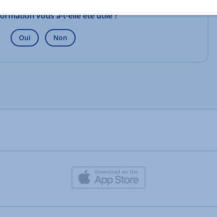
formation vous a-t-elle été utile ?
Oui
Non