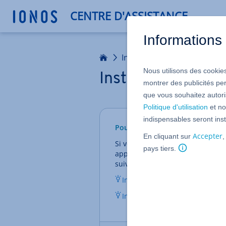
CENTRE D'ASSISTANCE
Informations 
Accueil
Infrastructures : Serveurs 
Nous utilisons des cookies
Installer Plesk (
montrer des publicités pe
que vous souhaitez autoris
Politique d'utilisation
et no
indispensables seront inst
Pour les VPS Windows, VPS Linu
Accepter
En cliquant sur
,
Si vous souhaitez utiliser Plesk 
pays tiers.
application sur le serveur. La pr
suivants :
Installer Plesk (VPS Linux)
Installer Plesk (VPS Windows)