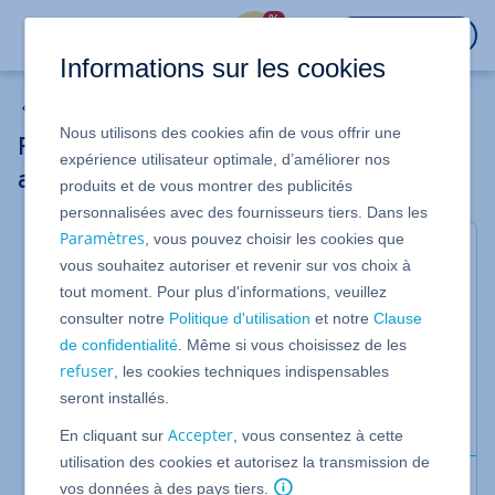
%
CONNEXION
Informations sur les cookies
Serveur Cloud
Nous utilisons des cookies afin de vous offrir une
Réinitialiser le mot de passe
expérience utilisateur optimale, d’améliorer nos
administrateur (Serveur cloud)
produits et de vous montrer des publicités
personnalisées avec des fournisseurs tiers. Dans les
Paramètres
, vous pouvez choisir les cookies que
Pour les offres Serveur Cloud fonctionnant avec le
vous souhaitez autoriser et revenir sur vos choix à
système d'exploitation Microsoft Windows Server
tout moment. Pour plus d'informations, veuillez
2019 ou Microsoft Windows Server 2022
consulter notre
Politique d'utilisation
et notre
Clause
Dans cet article, nous vous montrons comment
de confidentialité
. Même si vous choisissez de les
réinitialiser le mot de passe du compte
refuser
, les cookies techniques indispensables
administrateur pour un serveur Windows 2019 ou
seront installés.
un serveur Windows 2022.
Accepter
En cliquant sur
, vous consentez à cette
utilisation des cookies et autorisez la transmission de
Conditions préalables
vos données à des pays tiers.