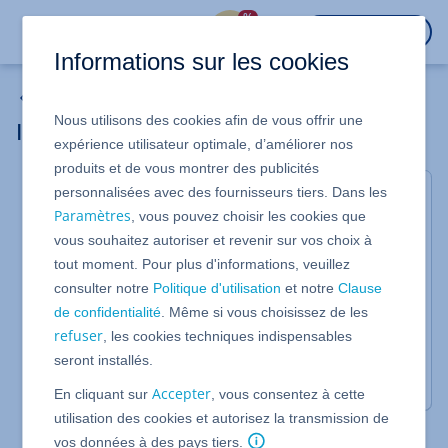
%
CONNEXION
Informations sur les cookies
Serveur Cloud
Nous utilisons des cookies afin de vous offrir une
Installer et configurer OpenVPN
expérience utilisateur optimale, d’améliorer nos
produits et de vous montrer des publicités
personnalisées avec des fournisseurs tiers. Dans les
Thèmes
Paramètres
, vous pouvez choisir les cookies que
vous souhaitez autoriser et revenir sur vos choix à
Installer et configurer OpenVPN (Windows)
tout moment. Pour plus d'informations, veuillez
Installer et configurer OpenVPN (AlmaLinux 8 et
consulter notre
Politique d'utilisation
et notre
Clause
9 et Rocky Linux 8 et 9)
de confidentialité
. Même si vous choisissez de les
refuser
, les cookies techniques indispensables
Installer et configurer OpenVPN (Ubuntu)
seront installés.
Installer et configurer OpenVPN (CentOS)
Accepter
En cliquant sur
, vous consentez à cette
utilisation des cookies et autorisez la transmission de
vos données à des pays tiers.