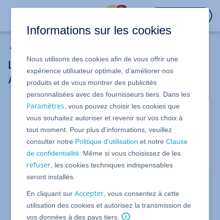
%
CONNEXION
Informations sur les cookies
Analyse de Site Web
Nous utilisons des cookies afin de vous offrir une
La page Facebook n'est pas reconnue par
expérience utilisateur optimale, d’améliorer nos
Analyse de Site Web
produits et de vous montrer des publicités
personnalisées avec des fournisseurs tiers. Dans les
Paramètres
, vous pouvez choisir les cookies que
Valable pour Analyse de Site Web IONOS
vous souhaitez autoriser et revenir sur vos choix à
Dans cet article, nous vous expliquons quelles
tout moment. Pour plus d'informations, veuillez
conditions doivent être remplies pour que le
consulter notre
Politique d'utilisation
et notre
Clause
vérificateur de site Web reconnaisse votre page fan
de confidentialité
. Même si vous choisissez de les
sur Facebook.
refuser
, les cookies techniques indispensables
seront installés.
Caractéristiques requises
Accepter
En cliquant sur
, vous consentez à cette
Pour que Analyse de Site Web reconnaisse
utilisation des cookies et autorisez la transmission de
correctement votre page fan Facebook, les
conditions suivantes doivent être remplies :
vos données à des pays tiers.