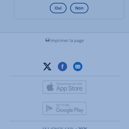
Oui
Non
Imprimer la page
1&1 IONOS SARL
• 2026