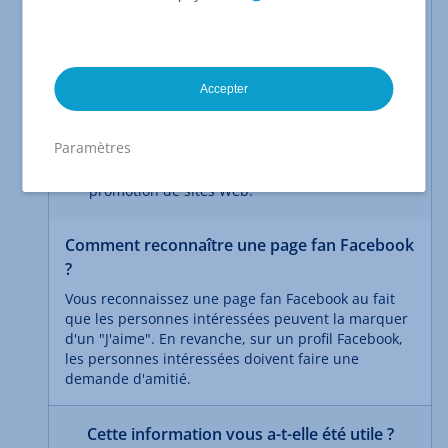
La page d'accueil de votre site Web contient
un lien vers votre page fan Facebook.
Votre page fan Facebook contient un lien
Accepter
vers votre site Web.
Vous utilisez une page fan Facebook et non
Paramètres
un profil Facebook. Les profils
Facebook ne sont pas adaptés à la
promotion de sites Web.
Comment reconnaître une page fan Facebook
?
Vous reconnaissez une page fan Facebook au fait
que les personnes intéressées peuvent la marquer
d'un "J'aime". En revanche, sur un profil Facebook,
les personnes intéressées doivent faire une
demande d'amitié.
Cette information vous a-t-elle été utile ?