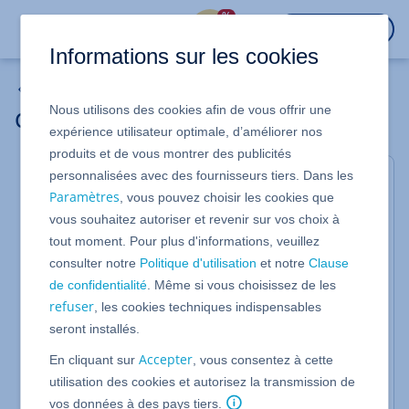
%
CONNEXION
Informations sur les cookies
rankingCoach
Nous utilisons des cookies afin de vous offrir une
Ouvrir rankingCoach
expérience utilisateur optimale, d’améliorer nos
produits et de vous montrer des publicités
personnalisées avec des fournisseurs tiers. Dans les
Valable pour rankingCoach
Paramètres
, vous pouvez choisir les cookies que
Avec IONOS rankingCoach, vous optimisez votre site
vous souhaitez autoriser et revenir sur vos choix à
Web pour les moteurs de recherche comme Google.
tout moment. Pour plus d'informations, veuillez
Dans cet article, nous vous montrons comment
accéder à rankingCoach via votre compte IONOS.
consulter notre
Politique d'utilisation
et notre
Clause
de confidentialité
. Même si vous choisissez de les
refuser
, les cookies techniques indispensables
Ouvrir rankingCoach
seront installés.
Connectez-vous à votre
compte IONOS
.
Accepter
En cliquant sur
, vous consentez à cette
Dans la barre de titre, cliquez sur
utilisation des cookies et autorisez la transmission de
.
Menu > Marketing en ligne
vos données à des pays tiers.