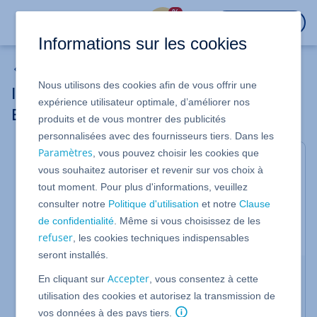
%
CONNEXION
Informations sur les cookies
Email Marketing
Nous utilisons des cookies afin de vous offrir une
Importer des adresses de contact dans
expérience utilisateur optimale, d’améliorer nos
Email Marketing
produits et de vous montrer des publicités
personnalisées avec des fournisseurs tiers. Dans les
Paramètres
, vous pouvez choisir les cookies que
Valable pour IONOS Email Marketing
vous souhaitez autoriser et revenir sur vos choix à
Importez facilement des contacts dans Email
tout moment. Pour plus d'informations, veuillez
Marketing de IONOS. Dans cet article, nous vous
consulter notre
Politique d'utilisation
et notre
Clause
montrons comment procéder et ce à quoi vous
de confidentialité
. Même si vous choisissez de les
devez faire attention.
refuser
, les cookies techniques indispensables
seront installés.
Importer des adresses de contact
Accepter
En cliquant sur
, vous consentez à cette
utilisation des cookies et autorisez la transmission de
Connectez-vous à votre
compte IONOS
.
vos données à des pays tiers.