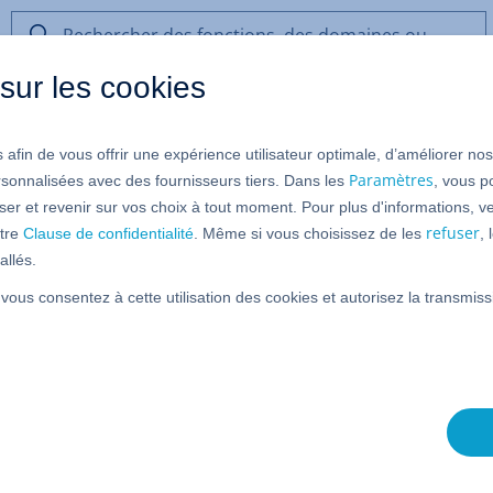
Rechercher
des
sur les cookies
fonctions,
des
domaines
 afin de vous offrir une expérience utilisateur optimale, d’améliorer no
ou
ue dans le compte IONOS
de
Paramètres
rsonnalisées avec des fournisseurs tiers. Dans les
, vous p
l’aide
er et revenir sur vos choix à tout moment. Pour plus d'informations, ve
refuser
tre
Clause de confidentialité
. Même si vous choisissez de les
,
allés.
ez la possibilité de modifier la langue de votre compte.
 vous consentez à cette utilisation des cookies et autorisez la transmi
and, l'anglais (Canada/Grande Bretagne/USA), l'espagnol
t l'italien - pour presque toutes les gammes de produits.
t
Email
ne sont pas encore compatibles avec la fonction de
vaillons cependant à ce que le changement de langue y