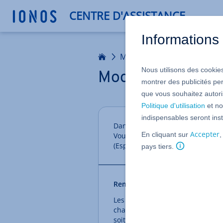
CENTRE D'ASSISTANCE
Informations 
Accueil
Mon compte
Nous utilisons des cookies
Modifier la lang
montrer des publicités pe
que vous souhaitez autoris
Politique d'utilisation
et no
indispensables seront inst
Dans votre compte IONOS, vous av
Accepter
En cliquant sur
,
Vous avez le choix entre l'allem
(Espagne/Mexique), le français e
pays tiers.
Remarque
Les catégories
Domaines & SSL
e
changement de langue. Nous tra
soit également possible.