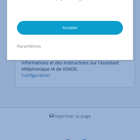
Android
Microsoft 365 pour iOS (iPhone et iPad)
Google Workspace
Configurez votre Google Workspace et créez de
nouveaux utilisateurs.
Accepter
Configurer Google Workspace
Utiliser Google
Workspace
Paramètres
Réceptionniste IA
Dans cette catégorie, vous trouverez des
informations et des instructions sur l'assistant
téléphonique IA de IONOS.
Configuration
Imprimer la page