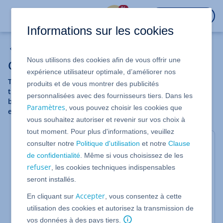
%
CONNEXION
Informations sur les cookies
Accueil
Nous utilisons des cookies afin de vous offrir une
Office
expérience utilisateur optimale, d’améliorer nos
Travailler efficacement dans un environnement fiable. Vous
produits et de vous montrer des publicités
trouverez ici de l'aide au sujet de nos solutions
personnalisées avec des fournisseurs tiers. Dans les
bureautiques Microsoft Office, OX App Suite et bien plus
Paramètres
, vous pouvez choisir les cookies que
encore.
vous souhaitez autoriser et revenir sur vos choix à
tout moment. Pour plus d'informations, veuillez
Sujets populaires
consulter notre
Politique d'utilisation
et notre
Clause
de confidentialité
. Même si vous choisissez de les
Microsoft 365
refuser
, les cookies techniques indispensables
Utilisez les nombreuses applications Office de
seront installés.
Microsoft sur tous vos appareils. Vous trouverez
dans cette catégorie les informations nécessaires
Accepter
En cliquant sur
, vous consentez à cette
sur la manière de configurer et d'utiliser ces
utilisation des cookies et autorisez la transmission de
applications.
vos données à des pays tiers.
Configurer Microsoft 365
Microsoft 365 pour