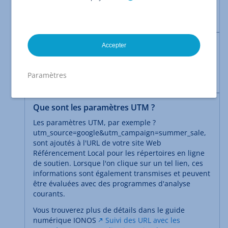
article, nous vous montrons comment ajouter des
paramètres UTM dans Référencement Local.
Remarque
Accepter
L'installation et l'évaluation de vos paramètres UTM
sont effectuées dans votre programme d'analyse
Paramètres
(par exemple Google Analytics).
Que sont les paramètres UTM ?
Les paramètres UTM, par exemple ?
utm_source=google&utm_campaign=summer_sale,
sont ajoutés à l'URL de votre site Web
Référencement Local pour les répertoires en ligne
de soutien. Lorsque l'on clique sur un tel lien, ces
informations sont également transmises et peuvent
être évaluées avec des programmes d'analyse
courants.
Vous trouverez plus de détails dans le guide
numérique IONOS
Suivi des URL avec les