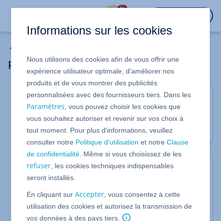
%
CONNEXION
Informations sur les cookies
Référencement Local
Nous utilisons des cookies afin de vous offrir une
Paramètres UTM et Référencement Local
expérience utilisateur optimale, d’améliorer nos
produits et de vous montrer des publicités
personnalisées avec des fournisseurs tiers. Dans les
Contenu généré par traduction automatique
Paramètres
, vous pouvez choisir les cookies que
Le texte de cette page provient d'une traduction
vous souhaitez autoriser et revenir sur vos choix à
automatique. Une révision par un humain est
prévue.
tout moment. Pour plus d'informations, veuillez
consulter notre
Politique d'utilisation
et notre
Clause
de confidentialité
. Même si vous choisissez de les
Valable pour Référencement Local
refuser
, les cookies techniques indispensables
seront installés.
Votre inscription dans Référencement Local sur
Google
,
Facebook
et
Bing
peut être complétée par
Accepter
En cliquant sur
, vous consentez à cette
des paramètres UTM. Ainsi, le succès de votre
utilisation des cookies et autorisez la transmission de
inscription dans l'annuaire en ligne correspondant
vos données à des pays tiers.
peut être évalué à l'aide d'outils d'analyse. Dans cet