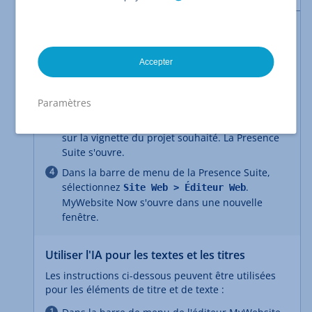
Accéder à l'éditeur MyWebsite Now
Connectez-vous à votre
compte IONOS
.
Accepter
Dans la barre de titre, cliquez sur
. Une vue d'ensemble de
Menu > Projets Web
vos projets Web s'affiche.
Paramètres
Cliquez sur le bouton
situé
Gérer le projet
sur la vignette du projet souhaité. La Presence
Suite s'ouvre.
Dans la barre de menu de la Presence Suite,
sélectionnez
.
Site Web > Éditeur Web
MyWebsite Now s'ouvre dans une nouvelle
fenêtre.
Utiliser l'IA pour les textes et les titres
Les instructions ci-dessous peuvent être utilisées
pour les éléments de titre et de texte :