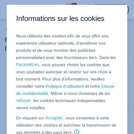
%
CONNEXION
Informations sur les cookies
MyWebsite Now
Nous utilisons des cookies afin de vous offrir une
Créer automatiquement des textes avec
expérience utilisateur optimale, d’améliorer nos
l'intelligence artificielle (IA)
produits et de vous montrer des publicités
personnalisées avec des fournisseurs tiers. Dans les
Paramètres
, vous pouvez choisir les cookies que
Valable pour MyWebsite Now.
vous souhaitez autoriser et revenir sur vos choix à
MyWebsite Now vous aide, grâce à l'intelligence
tout moment. Pour plus d'informations, veuillez
artificielle (IA), à créer automatiquement des textes
consulter notre
Politique d'utilisation
et notre
Clause
pour votre projet de site Web. Dans cet article nous
de confidentialité
. Même si vous choisissez de les
vous montrons comment générer ce contenu et
refuser
, les cookies techniques indispensables
l'insérer sur votre site Web.
seront installés.
Remarque
Accepter
En cliquant sur
, vous consentez à cette
La création de textes avec l'IA n'est pas incluse dans
utilisation des cookies et autorisez la transmission de
tous les tarifs MyWebsite Now.
vos données à des pays tiers.