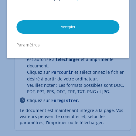
Dans le
menu principal
, cliquez sur
.
Insérer éléments
Sous
Produits et documents
, sélectionnez
.
Insertion de documents
Accepter
Faites glisser l'élément vers l'emplacement
souhaité sur la page Web. Sélectionnez
Paramètres
maintenant le
type de vue
.
Vous pouvez également définir ici si le visiteur
est autorisé à
télécharger
et à
imprimer
le
document.
Cliquez sur
et sélectionnez le fichier
Parcourir
désiré à partir de votre ordinateur.
Veuillez noter : Les formats possibles sont DOC,
PDF, PPT, PPS, ODT, TRF, TXT, PNG et JPG.
Cliquez sur
.
Enregistrer
Le document est maintenant intégré à la page. Vos
visiteurs peuvent le consulter et, selon les
paramètres, l'imprimer ou le télécharger.