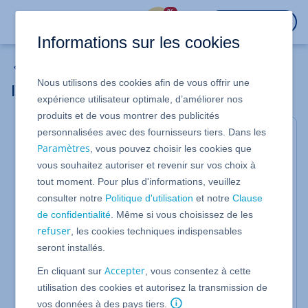
%
CONNEXION
Informations sur les cookies
Projets Web
Nous utilisons des cookies afin de vous offrir une
Intégrer un document dans MyWebsite
expérience utilisateur optimale, d’améliorer nos
produits et de vous montrer des publicités
personnalisées avec des fournisseurs tiers. Dans les
Valable pour MyWebsite
Paramètres
, vous pouvez choisir les cookies que
Ajoutez des fichiers, par exemple un document PDF
vous souhaitez autoriser et revenir sur vos choix à
ou Word, directement dans MyWebsite afin de les
tout moment. Pour plus d'informations, veuillez
mettre à la disposition des visiteurs de votre projet
consulter notre
Politique d'utilisation
et notre
Clause
Web. Cet article vous explique comment procéder.
de confidentialité
. Même si vous choisissez de les
refuser
, les cookies techniques indispensables
Connectez-vous à votre
compte IONOS
.
seront installés.
Dans la barre de titre, cliquez sur
Accepter
En cliquant sur
, vous consentez à cette
.
Menu > Sites Web et boutiques
utilisation des cookies et autorisez la transmission de
Facultatif
: sélectionnez le site Web souhaité.
vos données à des pays tiers.