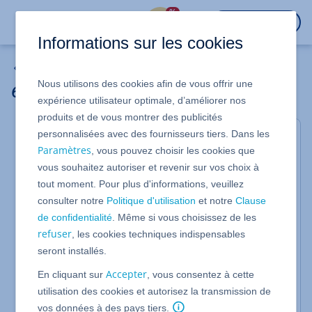
%
CONNEXION
Informations sur les cookies
Projets Web
Nous utilisons des cookies afin de vous offrir une
6 conseils pour un site Web réussi
expérience utilisateur optimale, d’améliorer nos
produits et de vous montrer des publicités
personnalisées avec des fournisseurs tiers. Dans les
Aujourd'hui, un site Web est plus important que
Paramètres
, vous pouvez choisir les cookies que
jamais pour une entreprise. À titre privé, vous
vous souhaitez autoriser et revenir sur vos choix à
pouvez aussi attirer l'attention sur des sujets qui
tout moment. Pour plus d'informations, veuillez
vous tiennent à coeur grâce à un site Web bien fait.
consulter notre
Politique d'utilisation
et notre
Clause
Vous trouverez dans cet article quelques
de confidentialité
. Même si vous choisissez de les
recommandations et conseils.
refuser
, les cookies techniques indispensables
seront installés.
1. "Less is more" : un design simple augmente
Accepter
En cliquant sur
, vous consentez à cette
l'impact esthétique de votre site Web
utilisation des cookies et autorisez la transmission de
La grande majorité des visiteurs du site Web
vos données à des pays tiers.