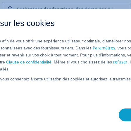
Rechercher
des
sur les cookies
fonctions,
des
domaines
 afin de vous offrir une expérience utilisateur optimale, d’améliorer no
ou
t
de
Paramètres
rsonnalisées avec des fournisseurs tiers. Dans les
, vous p
l’aide
er et revenir sur vos choix à tout moment. Pour plus d'informations, ve
refuser
tre
Clause de confidentialité
. Même si vous choisissez de les
,
allés.
 vous consentez à cette utilisation des cookies et autorisez la transmi
rmet répartir la gestion de fichiers entre plusieurs
c HiDrive, plusieurs utilisateurs peuvent travailler sur le
nous vous montrons comment créer un dépôt Git dans