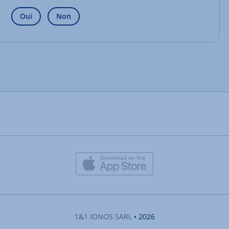
Oui
Non
1&1 IONOS SARL
• 2026