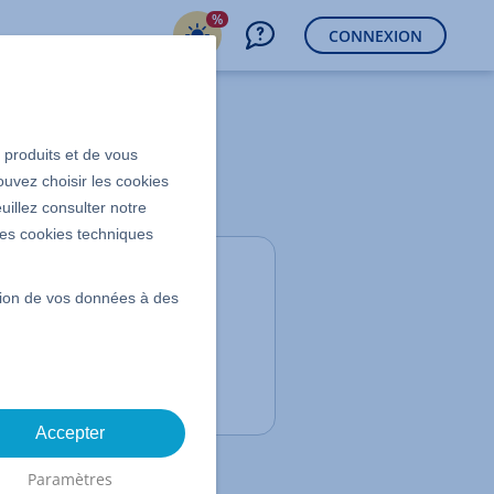
%
CONNEXION
s produits et de vous
ouvez choisir les cookies
uillez consulter notre
 les cookies techniques
Contenu
ssion de vos données à des
Activer dans HiDrive
Créer un dépôt Git
Haut de page
Accepter
Paramètres