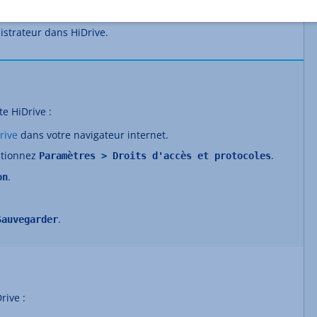
HiDrive Pro.
istrateur dans HiDrive.
e HiDrive :
rive
dans votre navigateur internet.
ctionnez
.
Paramètres > Droits d'accès et protocoles
.
on
.
Sauvegarder
rive :