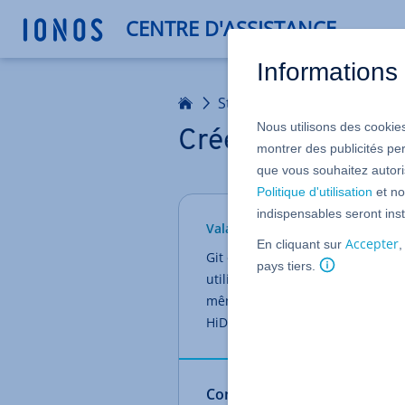
CENTRE D'ASSISTANCE
Informations 
Accueil
Stockage Cloud
HiDrive
Nous utilisons des cookies
Créer un dépôt Gi
montrer des publicités pe
que vous souhaitez autoris
Politique d'utilisation
et no
indispensables seront inst
Valable pour HiDrive.
Accepter
En cliquant sur
,
Git est un logiciel gratuit qui pe
pays tiers.
utilisateurs. En utilisant Git ave
même projet. Dans cet article, 
HiDrive.
Conditions préalables