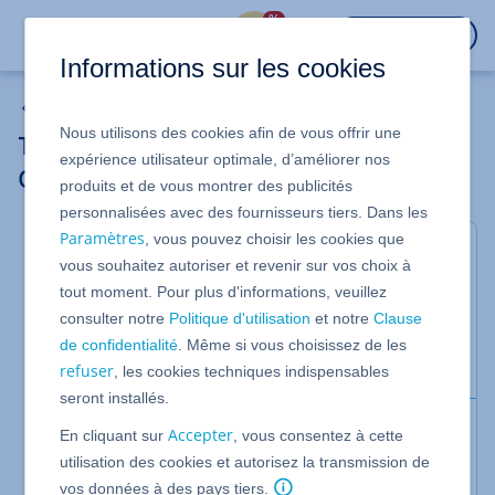
%
CONNEXION
Informations sur les cookies
HiDrive
Nous utilisons des cookies afin de vous offrir une
Transférer des données de Dropbox,
expérience utilisateur optimale, d’améliorer nos
OneDrive ou Google Drive vers HiDrive
produits et de vous montrer des publicités
personnalisées avec des fournisseurs tiers. Dans les
Paramètres
, vous pouvez choisir les cookies que
Valable pour HiDrive.
vous souhaitez autoriser et revenir sur vos choix à
Les données provenant d'autres solutions de
tout moment. Pour plus d'informations, veuillez
stockage ou sauvegarde cloud peuvent être
consulter notre
Politique d'utilisation
et notre
Clause
déplacées vers HiDrive sans trop d'efforts. Cet
de confidentialité
. Même si vous choisissez de les
article explique comment procéder.
refuser
, les cookies techniques indispensables
seront installés.
Conditions préalables
Accepter
En cliquant sur
, vous consentez à cette
Le logiciel de stockage ou de sauvegarde
utilisation des cookies et autorisez la transmission de
cloud concerné est installé.
vos données à des pays tiers.