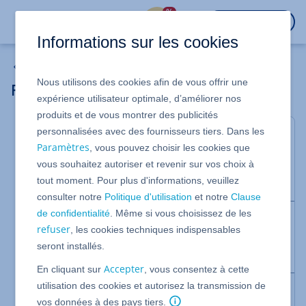
%
CONNEXION
Informations sur les cookies
HiDrive Next
Nous utilisons des cookies afin de vous offrir une
Réinitialiser le mot de passe
expérience utilisateur optimale, d’améliorer nos
produits et de vous montrer des publicités
personnalisées avec des fournisseurs tiers. Dans les
Valable pour HiDrive Next
Paramètres
, vous pouvez choisir les cookies que
HiDrive Next dispose de la possibilité de redéfinir le
vous souhaitez autoriser et revenir sur vos choix à
mot de passe d'un utilisateur. Dans cet article, nous
tout moment. Pour plus d'informations, veuillez
vous montrons comment procéder.
consulter notre
Politique d'utilisation
et notre
Clause
de confidentialité
. Même si vous choisissez de les
Remarque
refuser
, les cookies techniques indispensables
Le mot de passe d'un utilisateur de HiDrive Next est
seront installés.
réinitialisé dans votre compte IONOS.
Accepter
En cliquant sur
, vous consentez à cette
utilisation des cookies et autorisez la transmission de
Réinitialiser le mot de passe
vos données à des pays tiers.