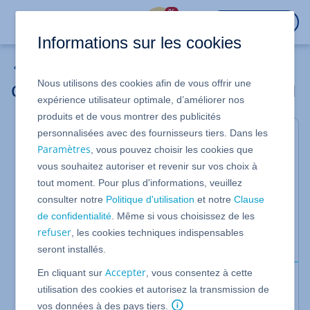
%
CONNEXION
Informations sur les cookies
HiDrive
Nous utilisons des cookies afin de vous offrir une
Créer une sauvegarde d'appareils Android
expérience utilisateur optimale, d’améliorer nos
produits et de vous montrer des publicités
personnalisées avec des fournisseurs tiers. Dans les
Valable pour HiDrive.
Paramètres
, vous pouvez choisir les cookies que
Utilisez HiDrive pour sauvegarder régulièrement
vous souhaitez autoriser et revenir sur vos choix à
toutes les données importantes de votre appareil
tout moment. Pour plus d'informations, veuillez
Android. En cas de perte de données, vos données
consulter notre
Politique d'utilisation
et notre
Clause
personnelles peuvent être restaurées rapidement
de confidentialité
. Même si vous choisissez de les
et facilement. Dans cet article, nous vous montrons
refuser
, les cookies techniques indispensables
comment procéder.
seront installés.
Accepter
En cliquant sur
, vous consentez à cette
Conditions préalables
utilisation des cookies et autorisez la transmission de
Vous avez souscrit à un pack HiDrive Pro
vos données à des pays tiers.