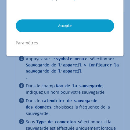
Android à partir de la version 4.4 (Kitkat)
Configurer la sauvegarde Android
Accepter
Pour configurer et lancer une sauvegarde sur votre
appareil Android :
Paramètres
Ouvrez l'application HiDrive sur votre appareil
Android.
Appuyez sur le
et sélectionnez
symbole menu
Sauvegarde de l'appareil > Configurer la
sauvegarde de l'appareil
.
Dans le champ
,
Nom
de la sauvegarde
indiquez un nom pour votre sauvegarde.
Dans le
calendrier de sauvegarde
, choisissez la fréquence de la
des données
sauvegarde.
Sous
, sélectionnez si la
Type de connexion
sauvegarde est effectuée uniquement lorsque