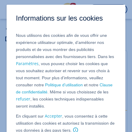
%
CONNEXION
Informations sur les cookies
MyWebsite Now
Nous utilisons des cookies afin de vous offrir une
Déclaration d'accessibilité
expérience utilisateur optimale, d’améliorer nos
produits et de vous montrer des publicités
personnalisées avec des fournisseurs tiers. Dans les
Valable pour MyWebsite Now.
Paramètres
, vous pouvez choisir les cookies que
La "déclaration d'accessibilité" est une information
vous souhaitez autoriser et revenir sur vos choix à
prescrite par la loi qui indique dans quelle mesure
tout moment. Pour plus d'informations, veuillez
une offre numérique est accessible. La déclaration
d'accessibilité doit être facile à trouver et être
consulter notre
Politique d'utilisation
et notre
Clause
accessible en soi. Cet article vous donne un aperçu
de confidentialité
. Même si vous choisissez de les
et vous informe sur la manière d'insérer une
refuser
, les cookies techniques indispensables
déclaration dans votre projet MyWebsite Now.
seront installés.
Accepter
En cliquant sur
, vous consentez à cette
Attention
utilisation des cookies et autorisez la transmission de
IONOS ne fournit pas de conseils juridiques et ne
vos données à des pays tiers.