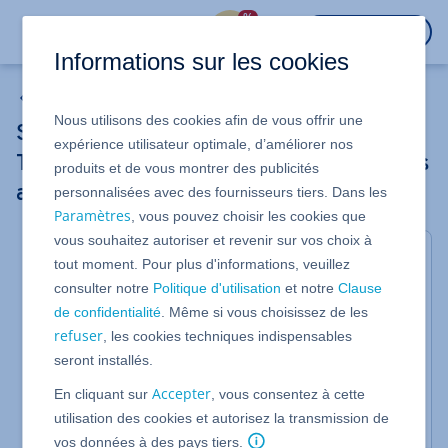
%
CONNEXION
Informations sur les cookies
Projets Web
Nous utilisons des cookies afin de vous offrir une
Service de conception de sites Web :
expérience utilisateur optimale, d’améliorer nos
Télécharger des fichiers et des documents
produits et de vous montrer des publicités
avec le Centre de téléchargement
personnalisées avec des fournisseurs tiers. Dans les
Paramètres
, vous pouvez choisir les cookies que
vous souhaitez autoriser et revenir sur vos choix à
Valable pour le Service de conception de sites Web
tout moment. Pour plus d'informations, veuillez
IONOS
consulter notre
Politique d'utilisation
et notre
Clause
Le centre de téléchargement vous permet de
de confidentialité
. Même si vous choisissez de les
télécharger les fichiers nécessaires, tels que les
refuser
, les cookies techniques indispensables
logos d'entreprise, les images ou les documents,
seront installés.
afin de les utiliser pour votre site web. Cet article
vous explique comment utiliser le centre de
Accepter
En cliquant sur
, vous consentez à cette
téléchargement.
utilisation des cookies et autorisez la transmission de
vos données à des pays tiers.