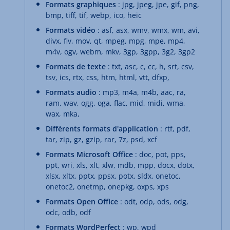
Formats graphiques
: jpg, jpeg, jpe, gif, png,
bmp, tiff, tif, webp, ico, heic
Formats vidéo
: asf, asx, wmv, wmx, wm, avi,
divx, flv, mov, qt, mpeg, mpg, mpe, mp4,
m4v, ogv, webm, mkv, 3gp, 3gpp, 3g2, 3gp2
Formats de texte
: txt, asc, c, cc, h, srt, csv,
tsv, ics, rtx, css, htm, html, vtt, dfxp,
Formats audio
: mp3, m4a, m4b, aac, ra,
ram, wav, ogg, oga, flac, mid, midi, wma,
wax, mka,
Différents formats d'application
: rtf, pdf,
tar, zip, gz, gzip, rar, 7z, psd, xcf
Formats Microsoft Office
: doc, pot, pps,
ppt, wri, xls, xlt, xlw, mdb, mpp, docx, dotx,
xlsx, xltx, pptx, ppsx, potx, sldx, onetoc,
onetoc2, onetmp, onepkg, oxps, xps
Formats Open Office
: odt, odp, ods, odg,
odc, odb, odf
Formats WordPerfect
: wp, wpd