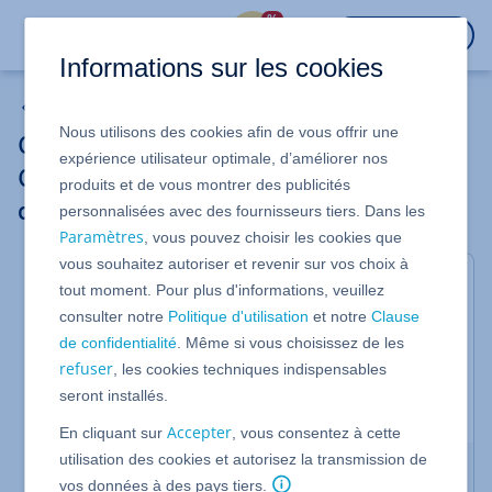
%
CONNEXION
Informations sur les cookies
Projets Web
Nous utilisons des cookies afin de vous offrir une
Consentement aux cookies (Cookie
expérience utilisateur optimale, d’améliorer nos
Consent) pour votre projet de site Web
produits et de vous montrer des publicités
chez IONOS
personnalisées avec des fournisseurs tiers. Dans les
Paramètres
, vous pouvez choisir les cookies que
vous souhaitez autoriser et revenir sur vos choix à
Depuis l'entrée en vigueur du règlement général
tout moment. Pour plus d'informations, veuillez
sur la protection des données (RGPD) en 2018, le
consulter notre
Politique d'utilisation
et notre
Clause
visiteur d'un site Web doit donner son accord
de confidentialité
. Même si vous choisissez de les
explicite et préalable à l'utilisation de cookies. Dans
refuser
cet article, nous vous informons fondamentalement
, les cookies techniques indispensables
sur ce sujet et sur la manière de le prendre en
seront installés.
compte dans vos sites Web.
Accepter
En cliquant sur
, vous consentez à cette
utilisation des cookies et autorisez la transmission de
Que sont les cookies ?
vos données à des pays tiers.