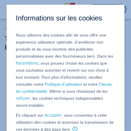
%
CONNEXION
Informations sur les cookies
WordPress
Nous utilisons des cookies afin de vous offrir une
Télécharger et activer l'extension
expérience utilisateur optimale, d’améliorer nos
BeyondSEO
produits et de vous montrer des publicités
personnalisées avec des fournisseurs tiers. Dans les
Paramètres
, vous pouvez choisir les cookies que
Valable pour Hébergement managé pour
vous souhaitez autoriser et revenir sur vos choix à
WordPress.
tout moment. Pour plus d'informations, veuillez
Avec l'extension (plugin) WordPress
BeyondSEO
de
consulter notre
Politique d'utilisation
et notre
Clause
rankingCoach, vous optimisez votre projet
de confidentialité
. Même si vous choisissez de les
WordPress pour les moteurs de recherche. Pour les
refuser
, les cookies techniques indispensables
utilisateurs des tarifs Hébergement managé pour
WordPress, son utilisation est gratuite depuis
seront installés.
septembre 2025. Cet article vous informe sur
Accepter
En cliquant sur
, vous consentez à cette
l'activation et l'utilisation de BeyondSEO.
utilisation des cookies et autorisez la transmission de
vos données à des pays tiers.