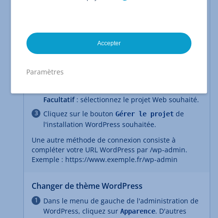
WordPress
Notez que pour toutes les descriptions suivantes,
vous devez être connecté(e) à votre installation
WordPress :
Accepter
Connectez-vous à votre
compte IONOS
.
Dans la barre de titre, cliquez sur
Paramètres
. Un aperçu de vos projets
Menu > Projets Web
Web s'affiche
Facultatif
: sélectionnez le projet Web souhaité.
Cliquez sur le bouton
de
Gérer le projet
l'installation WordPress souhaitée.
Une autre méthode de connexion consiste à
compléter votre URL WordPress par /wp-admin.
Exemple : https://www.exemple.fr/wp-admin
Changer de thème WordPress
Dans le menu de gauche de l'administration de
WordPress, cliquez sur
. D'autres
Apparence