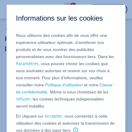
%
CONNEXION
Informations sur les cookies
WordPress
Nous utilisons des cookies afin de vous offrir une
Personnaliser l'apparence et les
expérience utilisateur optimale, d’améliorer nos
paramètres de votre projet WordPress
produits et de vous montrer des publicités
personnalisées avec des fournisseurs tiers. Dans les
Paramètres
, vous pouvez choisir les cookies que
Valable pour toutes les variantes de IONOS
vous souhaitez autoriser et revenir sur vos choix à
WordPress
tout moment. Pour plus d'informations, veuillez
L'un des avantages de WordPress est la séparation
consulter notre
Politique d'utilisation
et notre
Clause
du design et du contenu, ce qui vous permet de
de confidentialité
. Même si vous choisissez de les
modifier à tout moment l'apparence (le thème) de
refuser
, les cookies techniques indispensables
votre site Web sans devoir adapter tous les
contenus textuels. Cet article vous explique
seront installés.
comment personnaliser votre thème WordPress.
Accepter
En cliquant sur
, vous consentez à cette
utilisation des cookies et autorisez la transmission de
Personnaliser manuellement le thème
vos données à des pays tiers.