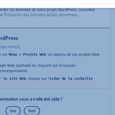
et WordPress
.
rder les données de votre projet WordPress, consultez
nce
Exporter des données depuis WordPress
.
rdPress
mpte IONOS
.
ez sur
. Un aperçu de vos projets Web
Menu > Projets Web
rojet Web souhaité en cliquant sur le bouton
 correspondante.
, cliquez sur l'
.
r le site Web
icône de la corbeille
formation vous a-t-elle été utile ?
Oui
Non