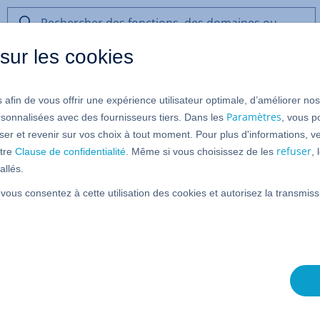
Rechercher
des
sur les cookies
fonctions,
des
domaines
 afin de vous offrir une expérience utilisateur optimale, d’améliorer no
ou
jet WordPress
de
Paramètres
rsonnalisées avec des fournisseurs tiers. Dans les
, vous p
l’aide
er et revenir sur vos choix à tout moment. Pour plus d'informations, ve
refuser
tre
Clause de confidentialité
. Même si vous choisissez de les
,
allés.
r WordPress et Hébergement managé pour WordPress.
 vous consentez à cette utilisation des cookies et autorisez la transmi
données et paramètres importants de votre installation
es paramètres de projet correspondants. Cet article vous
e projet WordPress via ces paramètres de projet.
 projet WordPress, consultez l'article du Centre