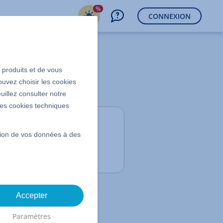
%
CONNEXION
s produits et de vous
ouvez choisir les cookies
uillez consulter notre
 les cookies techniques
Contenu
ssion de vos données à des
Supprimer un projet
WordPress
Accepter
Paramètres