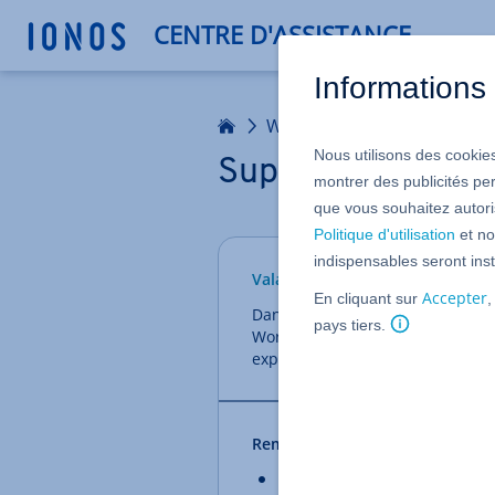
CENTRE D'ASSISTANCE
Informations 
Accueil
WordPress
Nous utilisons des cookies
Supprimer un pro
montrer des publicités pe
que vous souhaitez autoris
Politique d'utilisation
et no
indispensables seront inst
Valable pour Hébergement pou
Accepter
En cliquant sur
,
Dans votre
compte IONOS
les 
pays tiers.
WordPress sont regroupés dans l
explique comment supprimer votr
Remarques
Pour savoir comment créer un