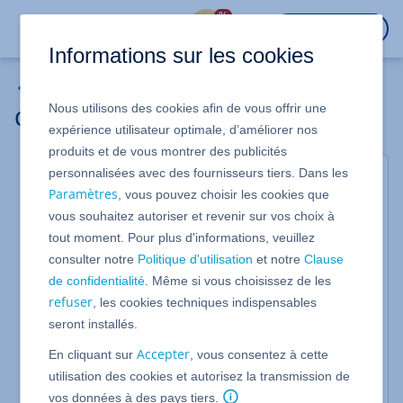
%
CONNEXION
Informations sur les cookies
Bases de données MSSQL
Nous utilisons des cookies afin de vous offrir une
Connaître sa version MSSQL
expérience utilisateur optimale, d’améliorer nos
produits et de vous montrer des publicités
personnalisées avec des fournisseurs tiers. Dans les
Vous trouverez ici comment trouver la version de
Paramètres
, vous pouvez choisir les cookies que
Microsoft SQL Server sur laquelle se trouve votre
vous souhaitez autoriser et revenir sur vos choix à
base de données.
tout moment. Pour plus d'informations, veuillez
Vous pouvez visualiser la version du serveur à l'aide
consulter notre
Politique d'utilisation
et notre
Clause
de l'outil
MyLittleAdmin
:
de confidentialité
. Même si vous choisissez de les
Instructions pas-à-pas
refuser
, les cookies techniques indispensables
seront installés.
Connectez-vous à votre
IONOS
et sélectionnez
le contrat approprié.
Accepter
En cliquant sur
, vous consentez à cette
Sous
Hébergement
, cliquez sur
Base de
utilisation des cookies et autorisez la transmission de
données Microsoft® SQL
.
vos données à des pays tiers.