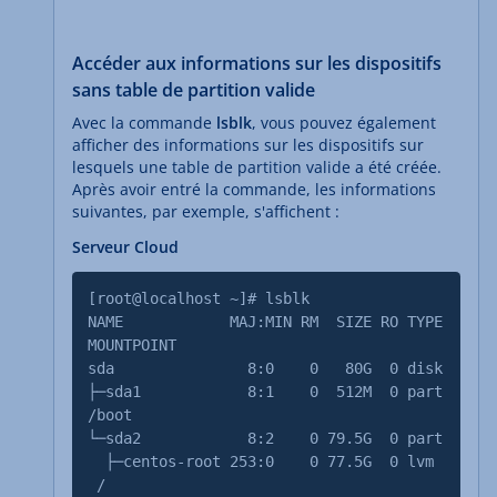
Accéder aux informations sur les dispositifs
sans table de partition valide
Avec la commande
lsblk
, vous pouvez également
afficher des informations sur les dispositifs sur
lesquels une table de partition valide a été créée.
Après avoir entré la commande, les informations
suivantes, par exemple, s'affichent :
Serveur Cloud
[root@localhost ~]# lsblk
NAME MAJ:MIN RM SIZE RO TYPE
MOUNTPOINT
sda 8:0 0 80G 0 disk
├─sda1 8:1 0 512M 0 part
/boot
└─sda2 8:2 0 79.5G 0 part
├─centos-root 253:0 0 77.5G 0 lvm
/