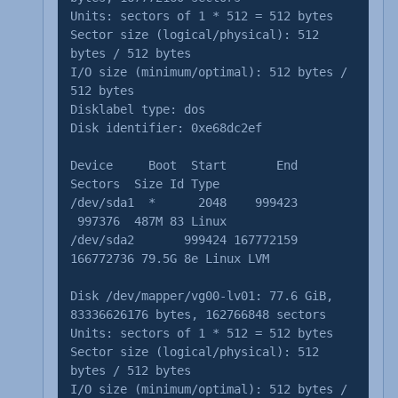
Units: sectors of 1 * 512 = 512 bytes
Sector size (logical/physical): 512
bytes / 512 bytes
I/O size (minimum/optimal): 512 bytes /
512 bytes
Disklabel type: dos
Disk identifier: 0xe68dc2ef
Device Boot Start End
Sectors Size Id Type
/dev/sda1 * 2048 999423
997376 487M 83 Linux
/dev/sda2 999424 167772159
166772736 79.5G 8e Linux LVM
Disk /dev/mapper/vg00-lv01: 77.6 GiB,
83336626176 bytes, 162766848 sectors
Units: sectors of 1 * 512 = 512 bytes
Sector size (logical/physical): 512
bytes / 512 bytes
I/O size (minimum/optimal): 512 bytes /