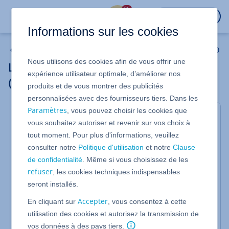
%
CONNEXION
Informations sur les cookies
Ajuster le volume logique après avoir agrandi le SSD
Nous utilisons des cookies afin de vous offrir une
Les bases du Logical Volume Manager
expérience utilisateur optimale, d’améliorer nos
(LVM)
produits et de vous montrer des publicités
personnalisées avec des fournisseurs tiers. Dans les
Paramètres
, vous pouvez choisir les cookies que
Pour Serveur Dédié acheté dans le cadre d'un Bon
vous souhaitez autoriser et revenir sur vos choix à
Plan Serveurs ou avant le 20/10/2021
tout moment. Pour plus d'informations, veuillez
Dans cet article, nous vous montrons le
consulter notre
Politique d'utilisation
et notre
Clause
fonctionnement du Logical Volume Manager (LVM)
de confidentialité
. Même si vous choisissez de les
et les avantages qu'il offre.
refuser
, les cookies techniques indispensables
Sur les Serveurs Cloud, le Logical Volume Manager
seront installés.
(LVM) est utilisé pour gérer l'espace de stockage. Ce
LVM définit une logique entre le système de fichiers
Accepter
En cliquant sur
, vous consentez à cette
et les partitions de la mémoire de données utilisée.
utilisation des cookies et autorisez la transmission de
Ceci vous permet de créer un système de fichiers
vos données à des pays tiers.