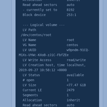
Read ahead sectors auto
- currently set to 8192
Block device 253:1
--- Logical volume ---
LV Path
/dev/centos/root
LV Name root
VG Name centos
LV UUID w9pndm-91CQ-
M1Xs-UYWc-KXoB-zJiC-FbfZEe
LV Write Access read/write
LV Creation host, time localhost,
2019-09-27 10:58:12 +0000
LV Status available
# open 1
LV Size <77.47 GiB
Current LE 2479
Segments 1
Allocation inherit
Read ahead sectors auto