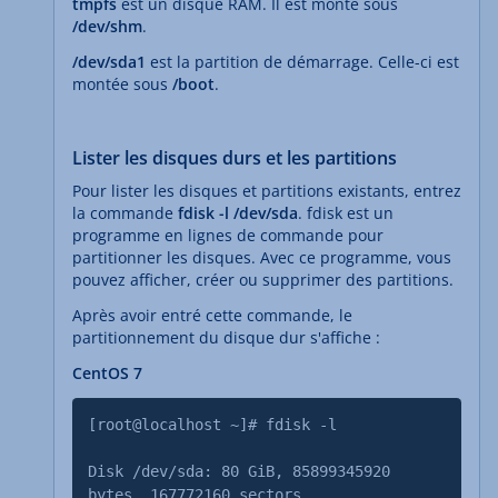
tmpfs
est un disque RAM. Il est monté sous
/dev/shm
.
/dev/sda1
est la partition de démarrage. Celle-ci est
montée sous
/boot
.
Lister les disques durs et les partitions
Pour lister les disques et partitions existants, entrez
la commande
fdisk -l /dev/sda
. fdisk est un
programme en lignes de commande pour
partitionner les disques. Avec ce programme, vous
pouvez afficher, créer ou supprimer des partitions.
Après avoir entré cette commande, le
partitionnement du disque dur s'affiche :
CentOS 7
[root@localhost ~]# fdisk -l
Disk /dev/sda: 80 GiB, 85899345920
bytes, 167772160 sectors