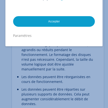
qui couvre plusieurs partitions et/ou disques. De
cette façon, par exemple, l'espace de stockage de
plusieurs partitions ou disques peut être combiné.
Accepter
Autres avantages du Logical Volume Manager
Le Logical Volume Manager offre les avantages
Paramètres
supplémentaires suivants :
Les volumes logiques peuvent être créés,
agrandis ou réduits pendant le
fonctionnement. Le formatage des disques
n'est pas nécessaire. Cependant, la taille du
volume logique doit être ajustée
manuellement par la suite.
Les données peuvent être réorganisées en
cours de fonctionnement.
Les données peuvent être réparties sur
plusieurs supports de données. Cela peut
augmenter considérablement le débit de
données.