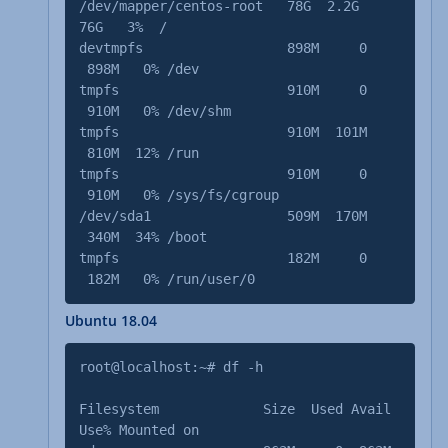
/dev/mapper/centos-root 78G 2.2G
76G 3% /
devtmpfs 898M 0
898M 0% /dev
tmpfs 910M 0
910M 0% /dev/shm
tmpfs 910M 101M
810M 12% /run
tmpfs 910M 0
910M 0% /sys/fs/cgroup
/dev/sda1 509M 170M
340M 34% /boot
tmpfs 182M 0
182M 0% /run/user/0
Ubuntu 18.04
root@localhost:~# df -h
Filesystem Size Used Avail
Use% Mounted on