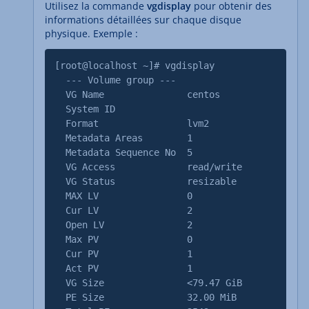
Utilisez la commande
vgdisplay
pour obtenir des
informations détaillées sur chaque disque
physique. Exemple :
[root@localhost ~]# vgdisplay
--- Volume group ---
VG Name centos
System ID
Format lvm2
Metadata Areas 1
Metadata Sequence No 5
VG Access read/write
VG Status resizable
MAX LV 0
Cur LV 2
Open LV 2
Max PV 0
Cur PV 1
Act PV 1
VG Size <79.47 GiB
PE Size 32.00 MiB