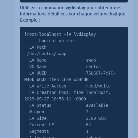
Utilisez la commande
vgdisplay
pour obtenir des
informations détaillées sur chaque volume logique.
Exemple :
[root@localhost ~]# lvdisplay
--- Logical volume ---
LV Path
/dev/centos/swap
LV Name swap
VG Name centos
LV UUID 76LG6l-7eYC-
M4ok-bGd2-tfeh-cLdV-WlHcdB
LV Write Access read/write
LV Creation host, time localhost,
2019-09-27 10:58:11 +0000
LV Status available
# open 2
LV Size 2.00 GiB
Current LE 64
Segments 1
Allocation inherit