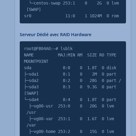
└─centos-swap 253:1 0 2G 0 lvm
[SWAP]
sr0 11:0 1 1024M 0 rom
Serveur Dédié avec RAID Hardware
root@FB84A0:~# lsblk
NAME MAJ:MIN RM SIZE RO TYPE
MOUNTPOINT
sda 8:0 0 1.8T 0 disk
├─sda1 8:1 0 2M 0 part
├─sda2 8:2 0 28G 0 part /
├─sda3 8:3 0 9.3G 0 part
[SWAP]
└─sda4 8:4 0 1.8T 0 part
├─vg00-usr 253:0 0 20G 0 lvm
/usr
├─vg00-var 253:1 0 1.6T 0 lvm
/var
├─vg00-home 253:2 0 15G 0 lvm