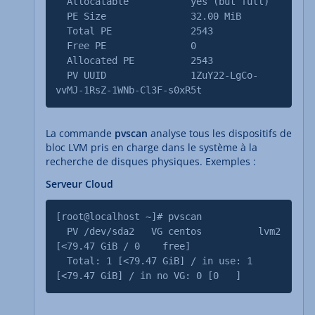
Allocatable yes (but full)
PE Size 32.00 MiB
Total PE 2543
Free PE 0
Allocated PE 2543
PV UUID 1ZuY22-LgCo-
vvMJ-1RsZ-1WNb-Cl3F-s0xR5t
La commande
pvscan
analyse tous les dispositifs de
bloc LVM pris en charge dans le système à la
recherche de disques physiques. Exemples :
Serveur Cloud
[root@localhost ~]# pvscan
PV /dev/sda2 VG centos lvm2
[<79.47 GiB / 0 free]
Total: 1 [<79.47 GiB] / in use: 1
[<79.47 GiB] / in no VG: 0 [0 ]