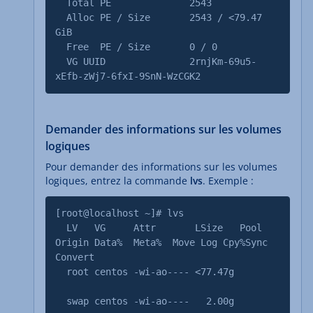
Total PE 2543
Alloc PE / Size 2543 / <79.47
GiB
Free PE / Size 0 / 0
VG UUID 2rnjKm-69u5-
xEfb-zWj7-6fxI-9SnN-WzCGK2
Demander des informations sur les volumes
logiques
Pour demander des informations sur les volumes
logiques, entrez la commande
lvs
. Exemple :
[root@localhost ~]# lvs
LV VG Attr LSize Pool
Origin Data% Meta% Move Log Cpy%Sync
Convert
root centos -wi-ao---- <77.47g
swap centos -wi-ao---- 2.00g