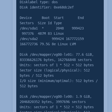
Disklabel type: dos
Disk identifier: 0xe68dc2ef
Device Boot Start End
Sectors Size Id Type
/dev/sda1 * 2048 999423
997376 487M 83 Linux
/dev/sda2 999424 167772159
166772736 79.5G 8e Linux LVM
Disk /dev/mapper/vg00-lv01: 77.6 GiB,
83336626176 bytes, 162766848 sectors
Units: sectors of 1 * 512 = 512 bytes
Sector size (logical/physical): 512
bytes / 512 bytes
I/O size (minimum/optimal): 512 bytes /
512 bytes
Disk /dev/mapper/vg00-lv00: 1.9 GiB,
2046820352 bytes, 3997696 sectors
Units: sectors of 1 * 512 = 512 bytes