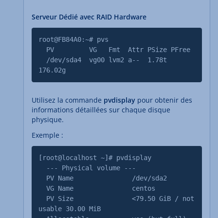
Serveur Dédié avec RAID Hardware
root@FB84A0:~# pvs
PV VG Fmt Attr PSize PFree
/dev/sda4 vg00 lvm2 a-- 1.78t
176.02g
Utilisez la commande
pvdisplay
pour obtenir des
informations détaillées sur chaque disque
physique.
Exemple :
[root@localhost ~]# pvdisplay
--- Physical volume ---
PV Name /dev/sda2
VG Name centos
PV Size <79.50 GiB / not
usable 30.00 MiB