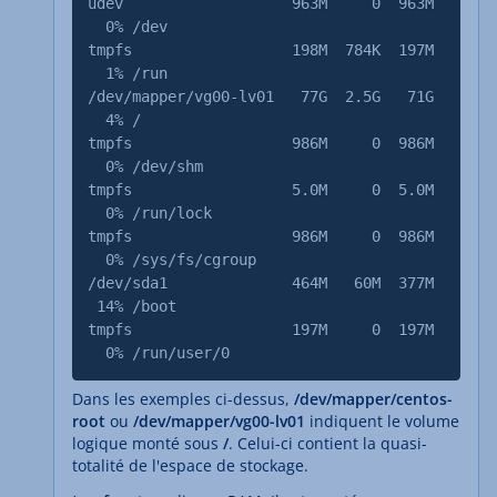
udev 963M 0 963M
0% /dev
tmpfs 198M 784K 197M
1% /run
/dev/mapper/vg00-lv01 77G 2.5G 71G
4% /
tmpfs 986M 0 986M
0% /dev/shm
tmpfs 5.0M 0 5.0M
0% /run/lock
tmpfs 986M 0 986M
0% /sys/fs/cgroup
/dev/sda1 464M 60M 377M
14% /boot
tmpfs 197M 0 197M
0% /run/user/0
Dans les exemples ci-dessus,
/dev/mapper/centos-
root
ou
/dev/mapper/vg00-lv01
indiquent le volume
logique monté sous
/
. Celui-ci contient la quasi-
totalité de l'espace de stockage.