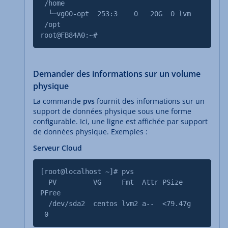
/home
└─vg00-opt 253:3 0 20G 0 lvm
/opt
root@FB84A0:~#
Demander des informations sur un volume
physique
La commande
pvs
fournit des informations sur un
support de données physique sous une forme
configurable. Ici, une ligne est affichée par support
de données physique. Exemples :
Serveur Cloud
[root@localhost ~]# pvs
PV VG Fmt Attr PSize
PFree
/dev/sda2 centos lvm2 a-- <79.47g
0