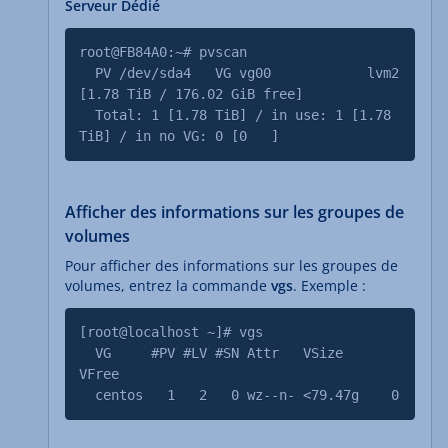
Serveur Dédié
root@FB84A0:~# pvscan
PV /dev/sda4 VG vg00 lvm2
[1.78 TiB / 176.02 GiB free]
Total: 1 [1.78 TiB] / in use: 1 [1.78
TiB] / in no VG: 0 [0 ]
Afficher des informations sur les groupes de
volumes
Pour afficher des informations sur les groupes de
volumes, entrez la commande
vgs
. Exemple :
[root@localhost ~]# vgs
VG #PV #LV #SN Attr VSize
VFree
centos 1 2 0 wz--n- <79.47g 0