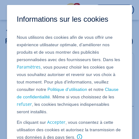
%
CONNEXION
Informations sur les cookies
Réinitialiser le mot de passe root
Nous utilisons des cookies afin de vous offrir une
Réinitialiser le mot de passe root (Ubuntu)
expérience utilisateur optimale, d’améliorer nos
produits et de vous montrer des publicités
personnalisées avec des fournisseurs tiers. Dans les
Pour Serveur Cloud avec Ubuntu Server 18.04,
Paramètres
, vous pouvez choisir les cookies que
20.04 et 22.04 LTS
vous souhaitez autoriser et revenir sur vos choix à
Vous avez perdu le mot de passe root de votre
tout moment. Pour plus d'informations, veuillez
serveur ? Nous vous montrons comment toujours
consulter notre
Politique d'utilisation
et notre
Clause
accéder à votre serveur et attribuer un nouveau
de confidentialité
. Même si vous choisissez de les
mot de passe.
refuser
, les cookies techniques indispensables
seront installés.
Remarque
Accepter
Si vous n'avez pas défini votre propre mot de passe
En cliquant sur
, vous consentez à cette
lors de la création du Serveur Cloud et que vous
utilisation des cookies et autorisez la transmission de
n'avez pas modifié le mot de passe initial
vos données à des pays tiers.