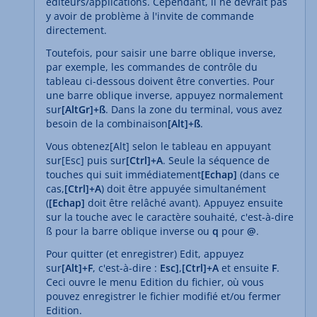
éditeurs/applications. Cependant, il ne devrait pas
y avoir de problème à l'invite de commande
directement.
Toutefois, pour saisir une barre oblique inverse,
par exemple, les commandes de contrôle du
tableau ci-dessous doivent être converties. Pour
une barre oblique inverse, appuyez normalement
sur
[AltGr]+ß
. Dans la zone du terminal, vous avez
besoin de la combinaison
[Alt]+ß
.
Vous obtenez[Alt] selon le tableau en appuyant
sur[Esc] puis sur
[Ctrl]+A
. Seule la séquence de
touches qui suit immédiatement
[Echap]
(dans ce
cas,
[Ctrl]+A
) doit être appuyée simultanément
(
[Echap]
doit être relâché avant). Appuyez ensuite
sur la touche avec le caractère souhaité, c'est-à-dire
ß pour la barre oblique inverse ou
q
pour
@
.
Pour quitter (et enregistrer) Edit, appuyez
sur
[Alt]+F
, c'est-à-dire :
Esc]
,
[Ctrl]+A
et ensuite
F
.
Ceci ouvre le menu Edition du fichier, où vous
pouvez enregistrer le fichier modifié et/ou fermer
Edition.