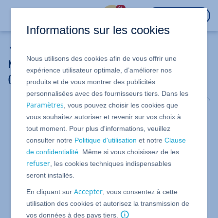
%
CONNEXION
Informations sur les cookies
Serveur Dédié
Nous utilisons des cookies afin de vous offrir une
Modifier des fichiers via la console série
expérience utilisateur optimale, d’améliorer nos
(SAC)
produits et de vous montrer des publicités
personnalisées avec des fournisseurs tiers. Dans les
Paramètres
, vous pouvez choisir les cookies que
Pour les Serveurs Dédiés, les Bons plans serveurs
vous souhaitez autoriser et revenir sur vos choix à
gérés depuis votre compte IONOS dans
tout moment. Pour plus d'informations, veuillez
l'administration des serveurs
consulter notre
Politique d'utilisation
et notre
Clause
Dans cet article, nous vous montrons comment
de confidentialité
. Même si vous choisissez de les
refuser
éditer les fichiers depuis la console série.
, les cookies techniques indispensables
seront installés.
La commande
edit
provient des temps DOS et
permet l'édition de fichiers.
Accepter
En cliquant sur
, vous consentez à cette
utilisation des cookies et autorisez la transmission de
Avec la commande suivante, le fichier texte
C:\Test.txt
peut être édité.
vos données à des pays tiers.