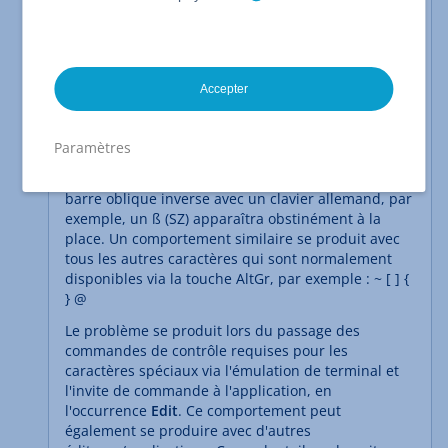
			edit C:\Test.txt 

Accepter
Caractères spéciaux :
Paramètres
L'édition dans une application texte via un terminal
comporte quelques pièges. Si vous saisissez une
barre oblique inverse avec un clavier allemand, par
exemple, un ß (SZ) apparaîtra obstinément à la
place. Un comportement similaire se produit avec
tous les autres caractères qui sont normalement
disponibles via la touche AltGr, par exemple : ~ [ ] {
} @
Le problème se produit lors du passage des
commandes de contrôle requises pour les
caractères spéciaux via l'émulation de terminal et
l'invite de commande à l'application, en
l'occurrence
Edit
. Ce comportement peut
également se produire avec d'autres