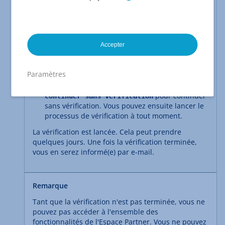
Partner
avec vos données d'accès. Vous serez
redirigé(e) vers l'assistant d'installation.
Remplissez les différents champs de l'assistant
de configuration.
Accepter
Terminez vos saisies en cliquant sur
.
Créer un profil
Paramètres
: cliquez sur
Facultatif
pour continuer
Continuer sans vérification
sans vérification. Vous pouvez ensuite lancer le
processus de vérification à tout moment.
La vérification est lancée. Cela peut prendre
quelques jours. Une fois la vérification terminée,
vous en serez informé(e) par e-mail.
Remarque
Tant que la vérification n'est pas terminée, vous ne
pouvez pas accéder à l'ensemble des
fonctionnalités de l'Espace Partner. Vous ne pouvez