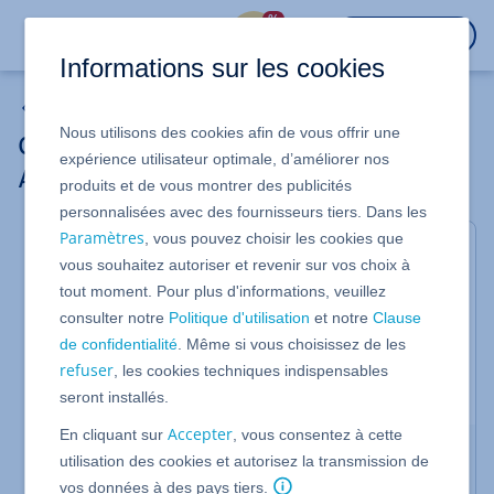
%
CONNEXION
Informations sur les cookies
Mon compte
Nous utilisons des cookies afin de vous offrir une
Créer un profil Partner dans l'Espace
expérience utilisateur optimale, d’améliorer nos
Agency-Partner IONOS
produits et de vous montrer des publicités
personnalisées avec des fournisseurs tiers. Dans les
Paramètres
, vous pouvez choisir les cookies que
Valable pour le Programme IONOS Agency Partner.
vous souhaitez autoriser et revenir sur vos choix à
Devenir gratuitement membre du
Programme
tout moment. Pour plus d'informations, veuillez
IONOS Agency Partner
vous permet d'accéder au
consulter notre
Politique d'utilisation
et notre
Clause
Réseau IONOS Agency Partner et d'y gagner des
de confidentialité
. Même si vous choisissez de les
clients. Cet article vous explique comment créer
refuser
, les cookies techniques indispensables
une inscription sur le Réseau IONOS Agency
Partner.
seront installés.
Accepter
En cliquant sur
, vous consentez à cette
Créer un profil
utilisation des cookies et autorisez la transmission de
Inscrivez-vous dans l'
Espace IONOS Agency
vos données à des pays tiers.