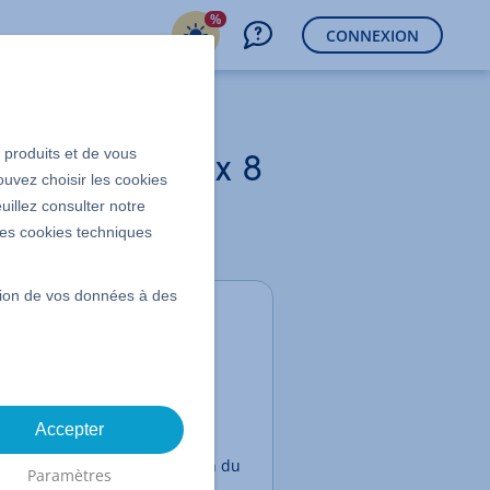
%
CONNEXION
s produits et de vous
diés (AlmaLinux 8
ouvez choisir les cookies
uillez consulter notre
 les cookies techniques
ssion de vos données à des
Contenu
Déterminer l'ID VLAN
Configurer l'interface
réseau
Accepter
Tester la configuration du
Paramètres