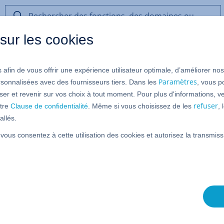
Rechercher
des
sur les cookies
fonctions,
des
et Cloud
Serveur Dédié
domaines
 afin de vous offrir une expérience utilisateur optimale, d’améliorer no
ou
eau privé pour les Serveurs Dé
de
Paramètres
rsonnalisées avec des fournisseurs tiers. Dans les
, vous p
l’aide
er et revenir sur vos choix à tout moment. Pour plus d'informations, ve
ux 8 et 9)
refuser
tre
Clause de confidentialité
. Même si vous choisissez de les
,
allés.
 vous consentez à cette utilisation des cookies et autorisez la transmi
le Cloud Panel
z diviser votre réseau existant en plusieurs réseaux
urs communiquent via des IP locales qui ne sont pas
us offre les avantages suivants :