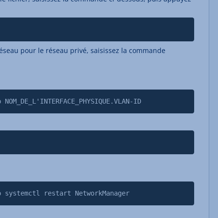
réseau pour le réseau privé, saisissez la commande
p NOM_DE_L'INTERFACE_PHYSIQUE.VLAN-ID
o systemctl restart NetworkManager