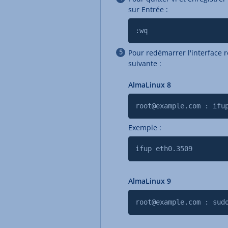
sur Entrée :
:wq
Pour redémarrer l'interface 
suivante :
AlmaLinux 8
root@example.com : ifu
Exemple :
ifup eth0.3509
AlmaLinux 9
root@example.com : sud