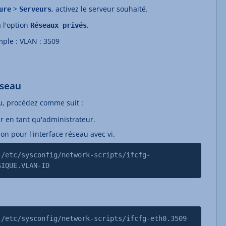
>
, activez le serveur souhaité.
ure
Serveurs
à l'option
.
Réseaux privés
mple : VLAN : 3509
éseau
au, procédez comme suit :
r en tant qu'administrateur.
ion pour l'interface réseau avec vi.
 /etc/sysconfig/network-scripts/ifcfg-
SIQUE.VLAN-ID
 /etc/sysconfig/network-scripts/ifcfg-eth0.3509