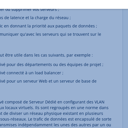
seaux selon des critères organisationnels ;
er ou supprimer vos serveurs ;
s de latence et la charge du réseau ;
fic en donnant la priorité aux paquets de données ;
uniquer qu'avec les serveurs qui se trouvent sur le
eut être utile dans les cas suivants, par exemple :
ivé pour des départements ou des équipes de projet ;
ivé connecté à un load balancer ;
rivé pour un serveur Web et un serveur de base de
ivé composé de Serveur Dédié en configurant des VLAN
ux locaux virtuels. Ils sont regroupés en une norme dans
t de diviser un réseau physique existant en plusieurs
 sous-réseaux. Le trafic de données est encapsulé de sorte
ransmises indépendamment les unes des autres par un ou