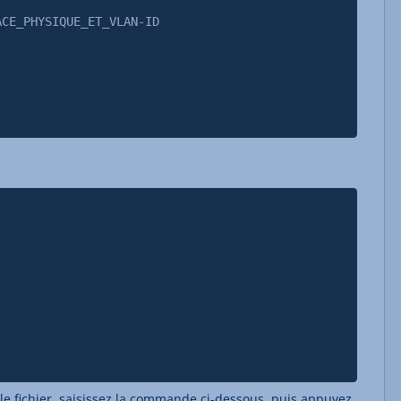
ACE_PHYSIQUE_ET_VLAN-ID
r le fichier, saisissez la commande ci-dessous, puis appuyez