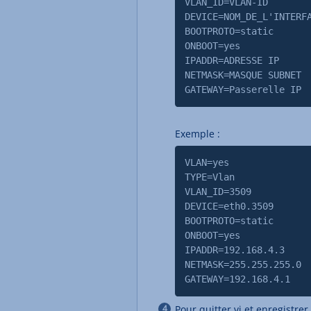
VLAN_ID=VLAN-ID
DEVICE=NOM_DE_L'INTERF
BOOTPROTO=static
ONBOOT=yes
IPADDR=ADRESSE IP
NETMASK=MASQUE SUBNET
GATEWAY=Passerelle IP
Exemple :
VLAN=yes
TYPE=Vlan
VLAN_ID=3509
DEVICE=eth0.3509
BOOTPROTO=static
ONBOOT=yes
IPADDR=192.168.4.3
NETMASK=255.255.255.0
GATEWAY=192.168.4.1
Pour quitter vi et enregistre