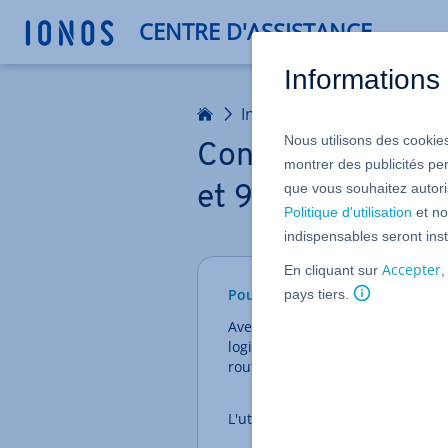
CENTRE D'ASSISTANCE
Informations 
Accueil
Infrastructures : Serveurs 
Nous utilisons des cookies
Configurer un rés
montrer des publicités pe
que vous souhaitez autoris
et 9 et Rocky Lin
Politique d'utilisation
et no
indispensables seront inst
Accepter
En cliquant sur
,
Pour Serveur Dédié, géré dans 
pays tiers.
Avec un réseau privé, vous pouve
logiques. Dans ce cas, les serve
routées sur Internet.
L'utilisation de réseaux privés vo