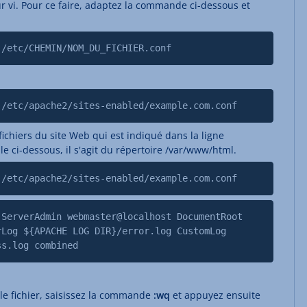
eur vi. Pour ce faire, adaptez la commande ci-dessous et
 /etc/CHEMIN/NOM_DU_FICHIER.conf
 /etc/apache2/sites-enabled/example.com.conf
ichiers du site Web qui est indiqué dans la ligne
 ci-dessous, il s'agit du répertoire /var/www/html.
 /etc/apache2/sites-enabled/example.com.conf
 ServerAdmin webmaster@localhost DocumentRoot
rLog ${APACHE LOG DIR}/error.log CustomLog
ss.log combined
r le fichier, saisissez la commande
:wq
et appuyez ensuite