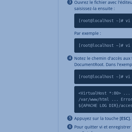
Ouvrez le fichier avec l'édit
saisissez-la ensuite :
[root@localhost ~]# vi
Par exemple :
[root@localhost ~]# vi
Notez le chemin d'accès aux f
DocumentRoot. Dans l'exemple
[root@localhost ~]# vi
<VirtualHost *:80> ...
/var/www/html ... Erro
${APACHE LOG DIR}/acce
Appuyez sur la touche
[ESC]
.
Pour quitter vi et enregistre