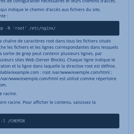
ires de configuration nécessaires et leurs chemins d'accès.
 qui indique le chemin d'accès aux fichiers du site,
te :
ep -R 'root' /etc/nginx/
chaîne de caractères root dans tous les fichiers situés
iche les fichiers et les lignes correspondantes dans lesquels
 La sortie de grep peut contenir plusieurs lignes, par
sieurs sites Web (Server Blocks). Chaque ligne indique le
tion et la ligne dans laquelle la directive root est définie.
ailable/example.com : root /var/www/exemple.com/html ;
 /var/www/exemple.com/html est utilisé comme répertoire
com.
e racine.
ire racine. Pour afficher le contenu, saisissez la
 -l /CHEMIN