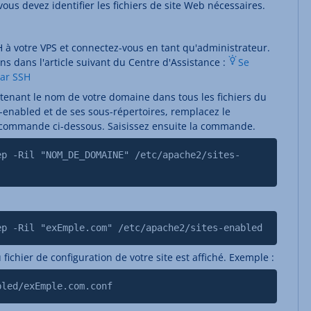
ous devez identifier les fichiers de site Web nécessaires.
 à votre VPS et connectez-vous en tant qu'administrateur.
ns dans l'article suivant du Centre d'Assistance :
Se
par SSH
tenant le nom de votre domaine dans tous les fichiers du
s-enabled et de ses sous-répertoires, remplacez le
 commande ci-dessous. Saisissez ensuite la commande.
ep -Ril "NOM_DE_DOMAINE" /etc/apache2/sites-
ep -Ril "exEmple.com" /etc/apache2/sites-enabled
fichier de configuration de votre site est affiché. Exemple :
bled/exEmple.com.conf