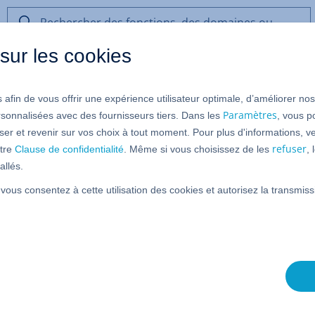
Rechercher
des
sur les cookies
fonctions,
des
et Cloud
VPS Linux et VPS Windows (à partir du 16/05/202
domaines
 afin de vous offrir une expérience utilisateur optimale, d’améliorer no
ou
r manuellement les données du s
de
Paramètres
rsonnalisées avec des fournisseurs tiers. Dans les
, vous p
l’aide
er et revenir sur vos choix à tout moment. Pour plus d'informations, ve
 réinstallation du système d'exp
refuser
tre
Clause de confidentialité
. Même si vous choisissez de les
,
allés.
 vous consentez à cette utilisation des cookies et autorisez la transmi
der
les données de votre site Web et vos bases de données
avant d'
installer
un
nouveau système d'exploitation sur
importer. Comme la réinstallation du système d'exploitation
s les données sur le serveur, ce processus est obligatoire.
ez comment :
te Web et les fichiers de configuration nécessaires