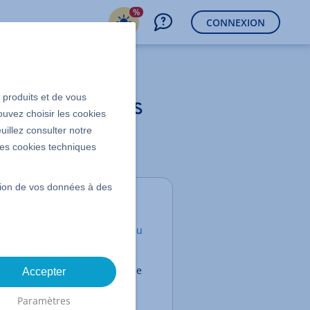
%
CONNEXION
3)
s produits et de vous
ite web et les
ouvez choisir les cookies
uillez consulter notre
loitation
 les cookies techniques
ssion de vos données à des
Contenu
Identifier les fichiers du
site Web
Sauvegarder la base de
Accepter
données MySQL
Paramètres