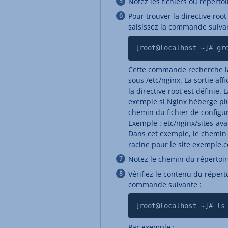
Notez les fichiers ou réperto
Pour trouver la directive root
saisissez la commande suivan
[root@localhost ~]# gr
Cette commande recherche la 
sous /etc/nginx. La sortie aff
la directive root est définie.
exemple si Nginx héberge plu
chemin du fichier de configura
Exemple : etc/nginx/sites-av
Dans cet exemple, le chemin
racine pour le site exemple.
Notez le chemin du répertoir
Vérifiez le contenu du réperto
commande suivante :
[root@localhost ~]# ls
Par exemple :