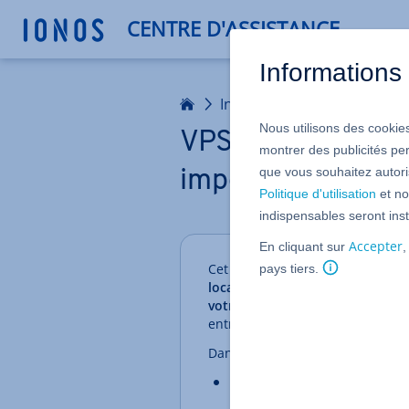
CENTRE D'ASSISTANCE
Informations 
Accueil
Infrastructures : Serveurs 
Nous utilisons des cookies
VPS : Sauvegarde
montrer des publicités pe
que vous souhaitez autoris
importer après la
Politique d'utilisation
et no
indispensables seront inst
Accepter
En cliquant sur
,
Cet article vous aide à
sauvegar
pays tiers.
localement sur votre ordinateur
votre VPS IONOS
, puis à les ré
entraîne la suppression de toute
Dans cet article, vous apprendr
Déterminer les données de si
pour Apache et Nginx ;