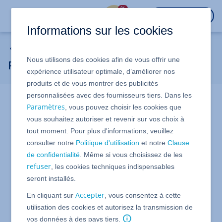
%
CONNEXION
Informations sur les cookies
MyWebsite Now
Nous utilisons des cookies afin de vous offrir une
Premiers pas avec Presence Suite
expérience utilisateur optimale, d’améliorer nos
produits et de vous montrer des publicités
personnalisées avec des fournisseurs tiers. Dans les
Presence Suite est le panneau central de votre projet en
Paramètres
, vous pouvez choisir les cookies que
ligne et rassemble en un seul endroit tout ce dont vous
vous souhaitez autoriser et revenir sur vos choix à
avez besoin pour planifier, créer et optimiser votre site
tout moment. Pour plus d'informations, veuillez
Web.
consulter notre
Politique d'utilisation
et notre
Clause
Le principal avantage de Presence Suite est que vous
de confidentialité
. Même si vous choisissez de les
pouvez travailler en ligne sans aucune connaissance
refuser
, les cookies techniques indispensables
technique ou de programmation. Presence Suite vous
seront installés.
fournit toutes les informations dont vous avez besoin,
souvent sous la forme d'instructions simples, étape par
Accepter
En cliquant sur
, vous consentez à cette
étape.
utilisation des cookies et autorisez la transmission de
Si vous avez des questions ou besoin d'aide, veuillez
vos données à des pays tiers.