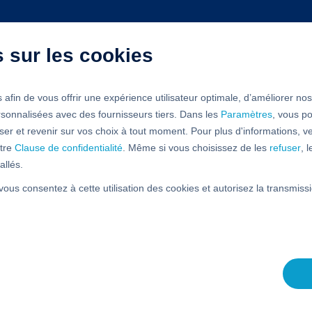
s sur les cookies
 afin de vous offrir une expérience utilisateur optimale, d’améliorer no
rsonnalisées avec des fournisseurs tiers. Dans les
Paramètres
, vous po
er et revenir sur vos choix à tout moment. Pour plus d'informations, ve
tre
Clause de confidentialité
. Même si vous choisissez de les
refuser
, 
allés.
s en charge Red Hat
 vous consentez à cette utilisation des cookies et autorisez la transmi
d public IONOS
cloud certifié Red Hat,
risé et souverain.