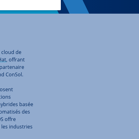
e cloud de
Hat
, offrant
 partenaire
nd ConSol.
posent
tions
hybrides basée
tomatisés des
S offre
les industries