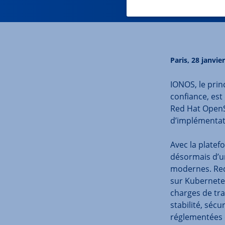
Paris,
28 janvier
IONOS, le prin
confiance, es
Red Hat OpenSh
d’implémentati
Avec la platef
désormais d’u
modernes. Red 
sur Kubernetes
charges de tra
stabilité, séc
réglementées e