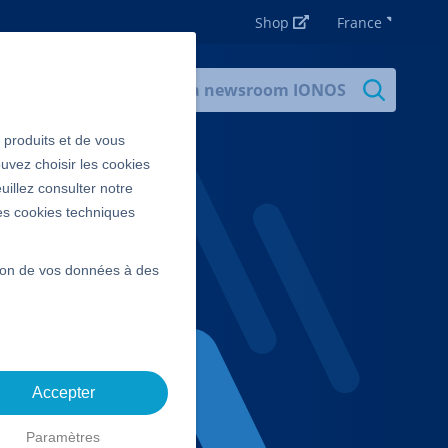
Shop
France
Rechercher
Recherch
s produits et de vous
uvez choisir les cookies
uillez consulter notre
les cookies techniques
ssion de vos données à des
Accepter
Paramètres