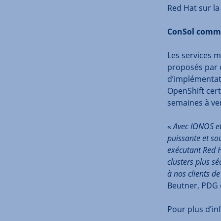
Red Hat sur la
ConSol comme
Les services 
proposés par d
d’implémentat
OpenShift cert
semaines à ven
«
Avec IONOS et
puissante et so
exécutant Red H
clusters plus s
à nos clients de
Beutner, PDG 
Pour plus d’in