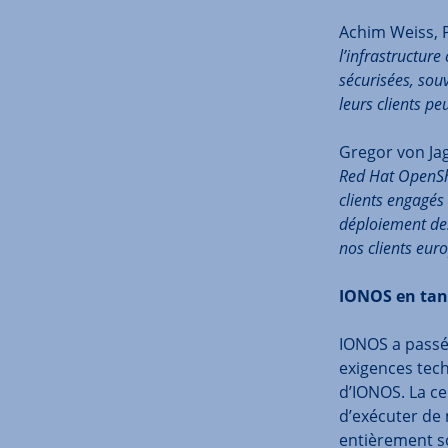
Achim Weiss, 
l’infrastructur
sécurisées, souv
leurs clients p
Gregor von Jag
Red Hat OpenShi
clients engagés
déploiement des 
nos clients eur
IONOS en tant
IONOS a passé 
exigences tech
d’IONOS. La cer
d’exécuter de 
entièrement so