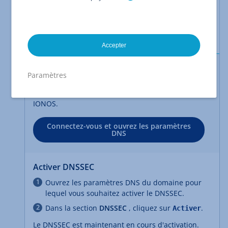
Votre domaine utilise les serveurs de noms
standard IONOS.
Le
DNS secondaire
est désactivé.
Accepter
Modifier les paramètres DNS
Paramètres
La fonction décrite dans cet article peut être
trouvée dans les paramètres DNS de votre compte
IONOS.
Connectez-vous et ouvrez les paramètres
DNS
Activer DNSSEC
Ouvrez les paramètres DNS du domaine pour
lequel vous souhaitez activer le DNSSEC.
Dans la section
DNSSEC
, cliquez sur
.
Activer
Le DNSSEC est maintenant en cours d'activation.