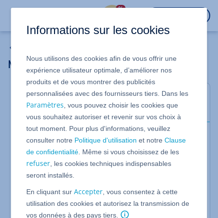
%
CONNEXION
Informations sur les cookies
Domaines
Nous utilisons des cookies afin de vous offrir une
Mettre en place et gérer les DNSSEC
expérience utilisateur optimale, d’améliorer nos
produits et de vous montrer des publicités
personnalisées avec des fournisseurs tiers. Dans les
Dans cet article, nous vous montrons comment
Paramètres
, vous pouvez choisir les cookies que
activer et désactiver
DNSSEC
pour vos domaines.
vous souhaitez autoriser et revenir sur vos choix à
tout moment. Pour plus d'informations, veuillez
Conditions préalables
consulter notre
Politique d'utilisation
et notre
Clause
Vous avez enregistré votre domaine chez
de confidentialité
. Même si vous choisissez de les
IONOS ou l'avez ajouté à votre compte
refuser
, les cookies techniques indispensables
IONOS en tant que domaine externe.
seront installés.
Vous utilisez l'extension de contrat
DNS
Accepter
En cliquant sur
, vous consentez à cette
Pro
ou
Protection de domaine
.
utilisation des cookies et autorisez la transmission de
Votre extension de domaine est
compatible
vos données à des pays tiers.
avec DNSSEC.