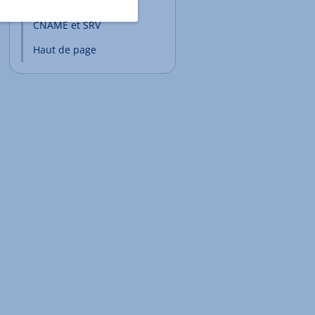
Enregistrements TXT,
CNAME et SRV
Haut de page