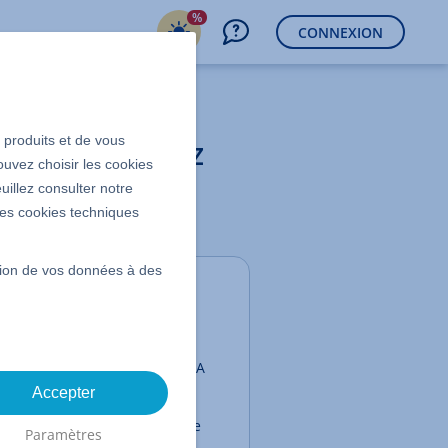
%
CONNEXION
s produits et de vous
registrés chez
ouvez choisir les cookies
uillez consulter notre
 les cookies techniques
ssion de vos données à des
Contenu
Serveur de noms
Enregistrement A/AAAA
(adresse IP)
Accepter
Serveur de messagerie
Paramètres