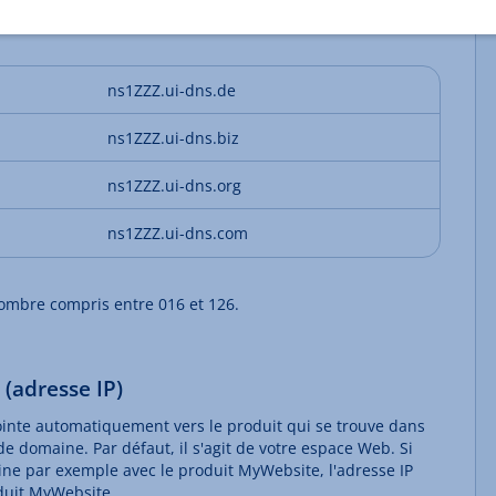
serveurs de noms. D'où la forme des serveurs de noms
ns1ZZZ.ui-dns.de
ns1ZZZ.ui-dns.biz
ns1ZZZ.ui-dns.org
ns1ZZZ.ui-dns.com
ombre compris entre 016 et 126.
(adresse IP)
ointe automatiquement vers le produit qui se trouve dans
 domaine. Par défaut, il s'agit de votre espace Web. Si
ine par exemple avec le produit MyWebsite, l'adresse IP
oduit MyWebsite.