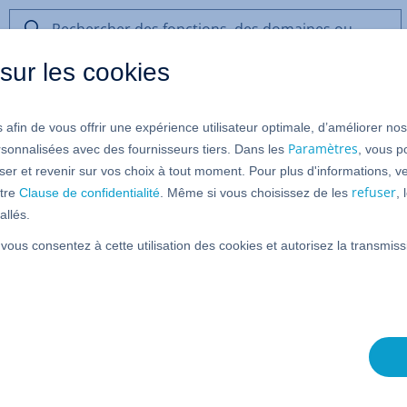
Rechercher
des
sur les cookies
fonctions,
des
DNS
domaines
 afin de vous offrir une expérience utilisateur optimale, d’améliorer no
ou
ar défaut pour les domaines en
de
Paramètres
rsonnalisées avec des fournisseurs tiers. Dans les
, vous p
l’aide
er et revenir sur vos choix à tout moment. Pour plus d'informations, ve
refuser
tre
Clause de confidentialité
. Même si vous choisissez de les
,
allés.
 vous consentez à cette utilisation des cookies et autorisez la transmi
om de domaine auprès de IONOS, ses
paramètres DNS
sont
n avec des applications IONOS.
enregistrez pour la première fois chez IONOS utilise le
raisons de sécurité, IONOS répartit les attributions des