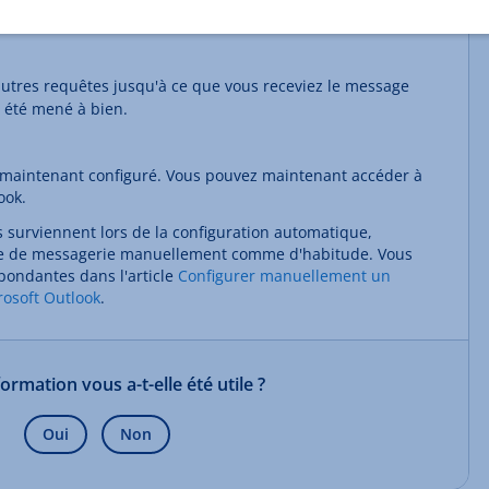
e la
configuration de l'adresse email dans l'IONOS
.
 autres requêtes jusqu'à ce que vous receviez le message
 été mené à bien.
 maintenant configuré. Vous pouvez maintenant accéder à
ook.
 surviennent lors de la configuration automatique,
te de messagerie manuellement comme d'habitude. Vous
spondantes dans l'article
Configurer manuellement un
osoft Outlook
.
formation vous a-t-elle été utile ?
Oui
Non