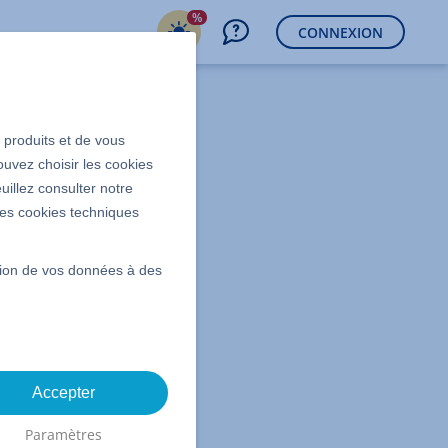
%
CONNEXION
s produits et de vous
ns Microsoft
ouvez choisir les cookies
uillez consulter notre
 les cookies techniques
ssion de vos données à des
Accepter
Paramètres