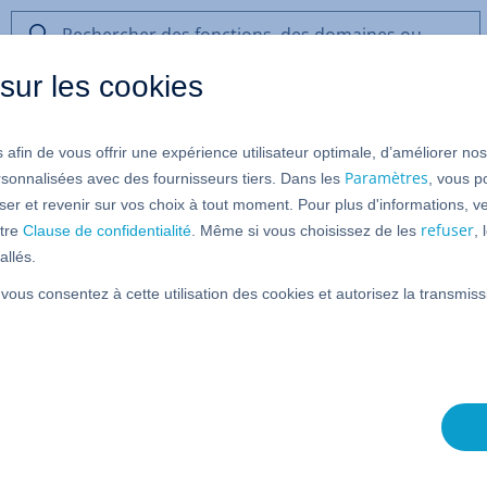
Rechercher
des
sur les cookies
fonctions,
des
domaines
 afin de vous offrir une expérience utilisateur optimale, d’améliorer no
ou
atiquement un compte email da
de
Paramètres
rsonnalisées avec des fournisseurs tiers. Dans les
, vous p
l’aide
er et revenir sur vos choix à tout moment. Pour plus d'informations, ve
refuser
tre
Clause de confidentialité
. Même si vous choisissez de les
,
allés.
 vous consentez à cette utilisation des cookies et autorisez la transmi
2016
vez la possibilité de créer un nouveau compte email et de
agerie de manière entièrement automatique. Pour ce faire,
6 et ajoutez un nouveau compte. Pour ce faire, cliquez sur
mations
sur le bouton
Ajouter un compte
. Dans la fenêtre
ibrement sélectionnable), l'adresse email souhaitée et le