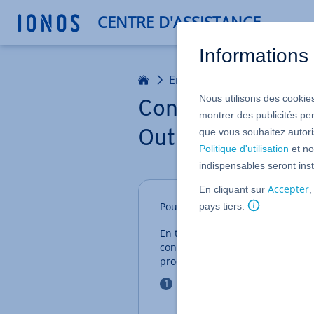
CENTRE D'ASSISTANCE
Informations 
Accueil
Email
Mes emails
Nous utilisons des cookies
Configurer autom
montrer des publicités pe
que vous souhaitez autoris
Outlook 2016
Politique d'utilisation
et no
indispensables seront inst
Accepter
En cliquant sur
,
Pour utiliser Microsoft Outlook 
pays tiers.
En tant que client IONOS, vous a
configurer les serveurs de mess
procédez comme suit :
Ouvrez Microsoft Outlook 201
l'onglet
Fichier
et sous
Infor
suivante, entrez votre nom (l